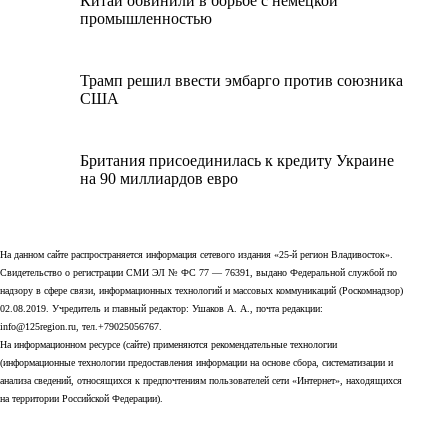
Китай обвинили в борьбе с немецкой
промышленностью
Трамп решил ввести эмбарго против союзника
США
Британия присоединилась к кредиту Украине
на 90 миллиардов евро
На данном сайте распространяется информация сетевого издания «25-й регион Владивосток».
Свидетельство о регистрации СМИ ЭЛ № ФС 77 — 76391, выдано Федеральной службой по
надзору в сфере связи, информационных технологий и массовых коммуникаций (Роскомнадзор)
02.08.2019. Учредитель и главный редактор: Ушаков А. А., почта редакции:
info@125region.ru, тел.+79025056767.
На информационном ресурсе (сайте) применяются рекомендательные технологии
(информационные технологии предоставления информации на основе сбора, систематизации и
анализа сведений, относящихся к предпочтениям пользователей сети «Интернет», находящихся
на территории Российской Федерации).