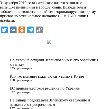
i
31 декабря 2019 года китайские власти заявили о
вспышке пневмонии в городе Ухань. Возбудителем
k
заболевания является новый тип коронавируса, которому
присвоено официальное название COVID-19, пишет
i
gazeta.ru
.
T
V
O
T
C
w
K
d
e
o
i
n
l
p
t
o
e
y
t
k
g
L
На Украине осудили Зеленского из-за его обращения
e
l
r
i
к Западу
425 просмотров
r
a
a
n
Кличко признал тяжелую ситуацию в Киеве
s
m
k
418 просмотров
s
ЕС принял жестокое решение по Украине
n
332 просмотра
i
На Западе предсказали Зеленскому свержение и
назвали его просроченным
k
177 просмотров