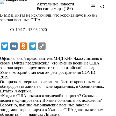
Перейти
Актуальные новости
к
России и мира (18+)
сути
В МИД Китая не исключили, что коронавирус в Ухань
завезли военные США
10:17 - 13.03.2020
T
V
O
T
C
w
K
d
e
o
Официальный представитель МИД КНР Чжао Лицзянь в
i
n
l
p
своем
Twitter
предположил, что именно военные США
завезли коронавирус нового типа в китайский город
t
o
e
y
Ухань, который стал очагом распространения COVID-
t
k
g
L
2019.
Он призвал американские власти быть откровенными и
e
l
r
i
обнародовать данные о числе зараженных в Соединенных
r
a
a
n
Штатах Америки.
«Когда в США появился «нулевой» пациент? Сколько
s
m
k
людей инфицированы? В какие больницы их положили?
s
Вероятно, именно американские военные завезли
эпидемию коронавируса в Ухань… США должны все нам
n
объяснить!», — написал Лицзянь.