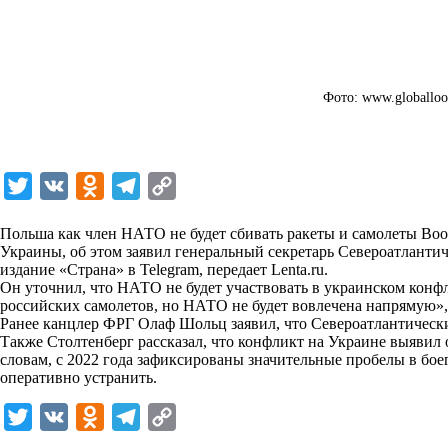
Фото: www.globalloo
T
V
O
T
C
w
K
d
e
o
Польша как член НАТО не будет сбивать ракеты и самолеты Во
i
n
l
p
Украины, об этом заявил генеральный секретарь Североатлантич
издание «Страна» в Telegram, передает
t
o
e
y
Lenta.ru
.
Он уточнил, что НАТО не будет участвовать в украинском кон
t
k
g
L
российских самолетов, но НАТО не будет вовлечена напрямую»,
Ранее канцлер ФРГ Олаф Шольц заявил, что Североатлантически
e
l
r
i
Также Столтенберг рассказал, что конфликт на Украине выявил
r
a
a
n
словам, с 2022 года зафиксированы значительные пробелы в бо
оперативно устранить.
s
m
k
s
T
V
O
T
C
n
w
K
d
e
o