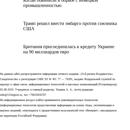
Китай обвинили в борьбе с немецкой
промышленностью
Трамп решил ввести эмбарго против союзника
США
Британия присоединилась к кредиту Украине
на 90 миллиардов евро
На данном сайте распространяется информация сетевого издания «25-й регион Владивосток».
Свидетельство о регистрации СМИ ЭЛ № ФС 77 — 76391, выдано Федеральной службой по
надзору в сфере связи, информационных технологий и массовых коммуникаций (Роскомнадзор)
02.08.2019. Учредитель и главный редактор: Ушаков А. А., почта редакции:
info@125region.ru, тел.+79025056767.
На информационном ресурсе (сайте) применяются рекомендательные технологии
(информационные технологии предоставления информации на основе сбора, систематизации и
анализа сведений, относящихся к предпочтениям пользователей сети «Интернет», находящихся
на территории Российской Федерации).