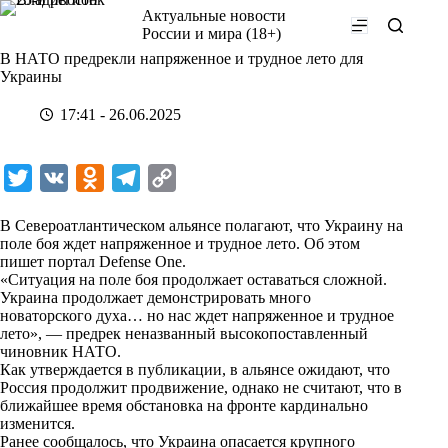
Перейти
Актуальные новости
к
России и мира (18+)
сути
В НАТО предрекли напряженное и трудное лето для
Украины
17:41 - 26.06.2025
T
V
O
T
C
w
K
d
e
o
В Североатлантическом альянсе полагают, что Украину на
i
n
l
p
поле боя ждет напряженное и трудное лето. Об этом
пишет портал Defense One.
t
o
e
y
«Ситуация на поле боя продолжает оставаться сложной.
t
k
g
L
Украина продолжает демонстрировать много
новаторского духа… но нас ждет напряженное и трудное
e
l
r
i
лето», — предрек неназванный высокопоставленный
r
a
a
n
чиновник НАТО.
Как утверждается в публикации, в альянсе ожидают, что
s
m
k
Россия продолжит продвижение, однако не считают, что в
s
ближайшее время обстановка на фронте кардинально
изменится.
n
Ранее сообщалось, что Украина опасается крупного