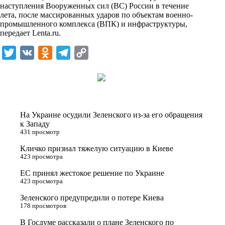
i
наступления Вооруженных сил (ВС) России в течение
лета, после массированных ударов по объектам военно-
k
промышленного комплекса (ВПК) и инфраструктуры,
передает
Lenta.ru
i
.
T
V
O
T
C
w
K
d
e
o
i
n
l
p
t
o
e
y
t
k
g
L
На Украине осудили Зеленского из-за его обращения
e
l
r
i
к Западу
431 просмотр
r
a
a
n
Кличко признал тяжелую ситуацию в Киеве
s
m
k
423 просмотра
s
ЕС принял жестокое решение по Украине
n
423 просмотра
i
Зеленского предупредили о потере Киева
178 просмотров
k
i
В Госдуме рассказали о плане Зеленского по