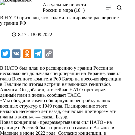
Перейти
Актуальные новости
к
России и мира (18+)
сути
В НАТО признали, что годами планировали расширение
у границ РФ
8:17 - 18.09.2022
T
V
O
T
C
w
K
d
e
o
В НАТО был план по расширению у границ России за
i
n
l
p
несколько лет до начала спецоперации на Украине, заявил
глава Военного комитета Роб Бауэр на пресс-конференции
t
o
e
y
в Таллине по итогам встречи начальников генштабов
t
k
g
L
Альянса. Он добавил, что сейчас НАТО претворяет
данный план в жизнь, сообщает
ТАСС
.
e
l
r
i
«Мы обсудили самую обширную перестройку наших
r
a
a
n
военных структур с 1949 года. Планирование этого
началось несколько лет назад, сейчас мы претворяем эти
s
m
k
планы в жизнь», — сказал Бауэр.
s
Новая концепция «предразвертывания сил НАТО» на
границе с Россией была принята на саммите Альянса в
n
Мадриде в июне 2022 года. Согласно концепции, в