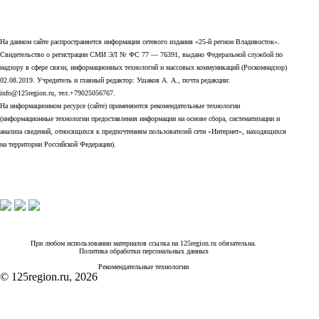
На данном сайте распространяется информация сетевого издания «25-й регион Владивосток».
Свидетельство о регистрации СМИ ЭЛ № ФС 77 — 76391, выдано Федеральной службой по
надзору в сфере связи, информационных технологий и массовых коммуникаций (Роскомнадзор)
02.08.2019. Учредитель и главный редактор: Ушаков А. А., почта редакции:
info@125region.ru, тел.+79025056767.
На информационном ресурсе (сайте) применяются рекомендательные технологии
(информационные технологии предоставления информации на основе сбора, систематизации и
анализа сведений, относящихся к предпочтениям пользователей сети «Интернет», находящихся
на территории Российской Федерации).
При любом использовании материалов ссылка на 125region.ru обязательна.
Политика обработки персональных данных
Рекомендательные технологии
© 125region.ru, 2026