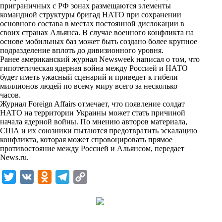
i
приграничных с РФ зонах размещаются элементы
командной структуры бригад НАТО при сохранении
k
основного состава в местах постоянной дислокации в
своих странах Альянса. В случае военного конфликта на
i
основе мобильных баз может быть создано более крупное
подразделение вплоть до дивизионного уровня.
Ранее американский журнал Newsweek написал о том, что
гипотетическая ядерная война между Россией и НАТО
будет иметь ужасный сценарий и приведет к гибели
миллионов людей по всему миру всего за несколько
часов.
Журнал Foreign Affairs отмечает, что появление солдат
НАТО на территории Украины может стать причиной
начала ядерной войны. По мнению авторов материала,
США и их союзники пытаются предотвратить эскалацию
конфликта, которая может спровоцировать прямое
противостояние между Россией и Альянсом, передает
News.ru
.
T
V
O
T
C
w
K
d
e
o
i
n
l
p
t
o
e
y