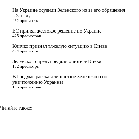
t
k
g
L
На Украине осудили Зеленского из-за его обращения
e
l
r
i
к Западу
432 просмотра
r
a
a
n
ЕС принял жестокое решение по Украине
s
m
k
425 просмотров
s
Кличко признал тяжелую ситуацию в Киеве
n
424 просмотра
i
Зеленского предупредили о потере Киева
182 просмотра
k
i
В Госдуме рассказали о плане Зеленского по
уничтожению Украины
135 просмотров
Читайте также: