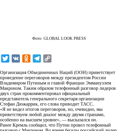
Фото: GLOBAL LOOK PRESS
T
V
O
T
C
w
K
d
e
o
Организация Объединенных Наций (ООН) приветствует
i
n
l
p
проведение переговоров между президентом России
Владимиром Путиным и главой Франции Эммануэлем
t
o
e
y
Макроном. Таким образом телефонный разговор лидеров
t
k
g
L
двух стран прокомментировал официальный
представитель генерального секретаря организации
e
l
r
i
Стефан Дюжаррик, его слова приводит
ТАСС
.
r
a
a
n
«Я не видел итогов переговоров, но, очевидно, мы
приветствуем любой диалог между двумя странами,
s
m
k
особенно на высшем уровне», — высказался он.
s
Ранее Кремль сообщил, что Путин провел телефонный
разговор с Макроном. Во время беседы российский лидер