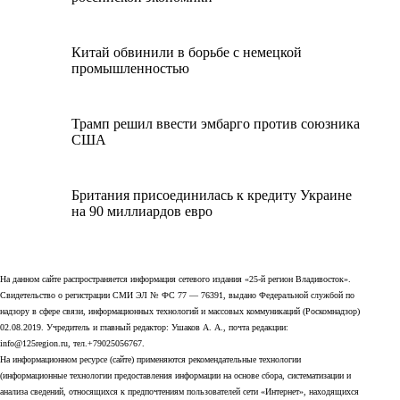
Китай обвинили в борьбе с немецкой
промышленностью
Трамп решил ввести эмбарго против союзника
США
Британия присоединилась к кредиту Украине
на 90 миллиардов евро
На данном сайте распространяется информация сетевого издания «25-й регион Владивосток».
Свидетельство о регистрации СМИ ЭЛ № ФС 77 — 76391, выдано Федеральной службой по
надзору в сфере связи, информационных технологий и массовых коммуникаций (Роскомнадзор)
02.08.2019. Учредитель и главный редактор: Ушаков А. А., почта редакции:
info@125region.ru, тел.+79025056767.
На информационном ресурсе (сайте) применяются рекомендательные технологии
(информационные технологии предоставления информации на основе сбора, систематизации и
анализа сведений, относящихся к предпочтениям пользователей сети «Интернет», находящихся