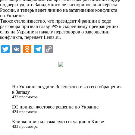
n
подчеркнул, что Запад много лет игнорировал интересы
i
России, а теперь ведет линию на затягивание конфликта
на Украине.
k
Также стало известно, что президент Франции в ходе
разговора призвал главу РФ к скорейшему прекращению
i
огня на Украине и началу переговоров о завершении
конфликта, передает
Lenta.ru
.
T
V
O
T
C
w
K
d
e
o
i
n
l
p
t
o
e
y
t
k
g
L
На Украине осудили Зеленского из-за его обращения
e
l
r
i
к Западу
432 просмотра
r
a
a
n
ЕС принял жестокое решение по Украине
s
m
k
424 просмотра
s
Кличко признал тяжелую ситуацию в Киеве
n
423 просмотра
i