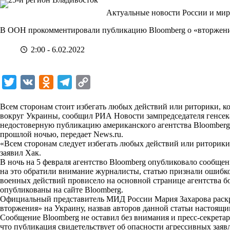
Перейти
Актуальные новости России и мир
к
сути
В ООН прокомментировали публикацию Bloomberg о «вторжен
2:00 - 6.02.2022
T
V
O
T
C
w
K
d
e
o
Всем сторонам стоит избегать любых действий или риторики, к
i
n
l
p
вокруг Украины, сообщил РИА Новости зампредседателя генсе
недостоверную публикацию американского агентства Bloomberg
t
o
e
y
прошлой ночью, передает
News.ru
.
t
k
g
L
«Всем сторонам следует избегать любых действий или риторики
заявил
Хак.
e
l
r
i
В ночь на 5 февраля агентство Bloomberg опубликовало сообщен
r
a
a
n
на это обратили внимание журналисты, статью признали ошибкой
военных действий провисело на основной странице агентства 
s
m
k
опубликованы на сайте Bloomberg.
s
Официальный представитель МИД России Мария Захарова раскр
вторжения» на Украину, назвав авторов данной статьи настоящ
n
Сообщение Bloomberg не оставил без внимания и пресс-секрета
i
что публикация свидетельствует об опасности агрессивных заяв