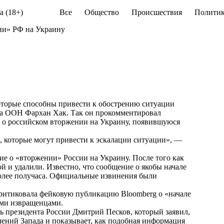
а (18+)
Все
Общество
Происшествия
Политик
ии» РФ на Украину
оторые способны привести к обострению ситуации
ка ООН Фархан Хак. Так он прокомментировал
 о российском вторжении на Украину, появившуюся
, которые могут привести к эскалации ситуации», —
ие о «вторжении» России на Украину. После того как
 и удалили. Известно, что сообщение о якобы начале
более получаса. Официальные извинения были
итиковала фейковую публикацию Bloomberg о «начале
ими извращенцами.
рь президента России Дмитрий Песков, который
заявил
,
лений Запада и показывает, как подобная информация