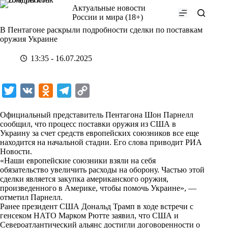
Перейти
Актуальные новости
к
России и мира (18+)
сути
В Пентагоне раскрыли подробности сделки по поставкам
оружия Украине
13:35 - 16.07.2025
T
V
O
T
C
w
K
d
e
o
Официальный представитель Пентагона Шон Парнелл
i
n
l
p
сообщил, что процесс поставки оружия из США в
Украину за счет средств европейских союзников все еще
t
o
e
y
находится на начальной стадии. Его слова приводит
РИА
t
k
g
L
Новости
.
«Наши европейские союзники взяли на себя
e
l
r
i
обязательство увеличить расходы на оборону. Частью этой
r
a
a
n
сделки является закупка американского оружия,
произведенного в Америке, чтобы помочь Украине», —
s
m
k
отметил Парнелл.
s
Ранее президент США Дональд Трамп в ходе встречи с
генсеком НАТО Марком Рютте заявил, что США и
n
Североатлантический альянс достигли договоренности о