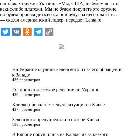
i
поставках оружия Украине. «Мы, США, не будем делать
какие-либо платежи. Мы не будем покупать это оружие,
k
но будем производить его, а они будут за него платить»,
— сказал американский лидер, передает
i
Lenta.ru
.
T
V
O
T
C
w
K
d
e
o
i
n
l
p
t
o
e
y
t
k
g
L
На Украине осудили Зеленского из-за его обращения
e
l
r
i
к Западу
436 просмотров
r
a
a
n
ЕС принял жестокое решение по Украине
s
m
k
430 просмотров
s
Кличко признал тяжелую ситуацию в Киеве
n
427 просмотров
i
Зеленского предупредили о потере Киева
188 просмотров
k
i
В Европе обрушились на Каллас из-за резкого