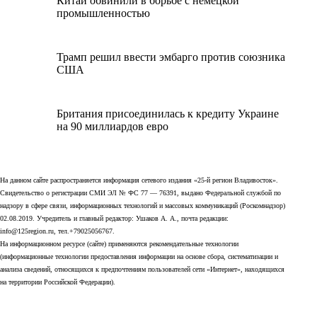
Китай обвинили в борьбе с немецкой
промышленностью
Трамп решил ввести эмбарго против союзника
США
Британия присоединилась к кредиту Украине
на 90 миллиардов евро
На данном сайте распространяется информация сетевого издания «25-й регион Владивосток».
Свидетельство о регистрации СМИ ЭЛ № ФС 77 — 76391, выдано Федеральной службой по
надзору в сфере связи, информационных технологий и массовых коммуникаций (Роскомнадзор)
02.08.2019. Учредитель и главный редактор: Ушаков А. А., почта редакции:
info@125region.ru, тел.+79025056767.
На информационном ресурсе (сайте) применяются рекомендательные технологии
(информационные технологии предоставления информации на основе сбора, систематизации и
анализа сведений, относящихся к предпочтениям пользователей сети «Интернет», находящихся
на территории Российской Федерации).