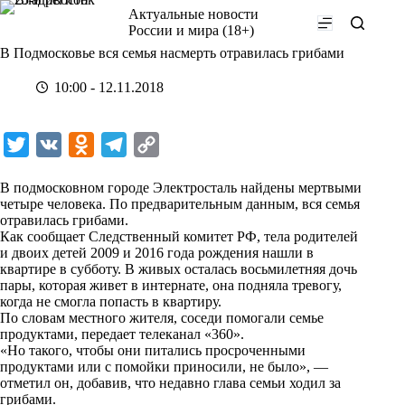
Перейти
Актуальные новости
к
России и мира (18+)
сути
В Подмосковье вся семья насмерть отравилась грибами
10:00 - 12.11.2018
T
V
O
T
C
w
K
d
e
o
В подмосковном городе Электросталь найдены мертвыми
i
n
l
p
четыре человека. По предварительным данным, вся семья
отравилась грибами.
t
o
e
y
Как сообщает Следственный комитет РФ, тела родителей
t
k
g
L
и двоих детей 2009 и 2016 года рождения нашли в
квартире в субботу. В живых осталась восьмилетняя дочь
e
l
r
i
пары, которая живет в интернате, она подняла тревогу,
r
a
a
n
когда не смогла попасть в квартиру.
По словам местного жителя, соседи помогали семье
s
m
k
продуктами, передает телеканал «360».
s
«Но такого, чтобы они питались просроченными
продуктами или с помойки приносили, не было», —
n
отметил он, добавив, что недавно глава семьи ходил за
i
грибами.