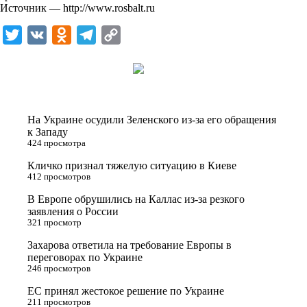
Источник —
http://www.rosbalt.ru
k
i
T
V
O
T
C
w
K
d
e
o
i
n
l
p
t
o
e
y
t
k
g
L
На Украине осудили Зеленского из-за его обращения
e
l
r
i
к Западу
424 просмотра
r
a
a
n
Кличко признал тяжелую ситуацию в Киеве
s
m
k
412 просмотров
s
В Европе обрушились на Каллас из-за резкого
n
заявления о России
321 просмотр
i
Захарова ответила на требование Европы в
k
переговорах по Украине
i
246 просмотров
ЕС принял жестокое решение по Украине
211 просмотров