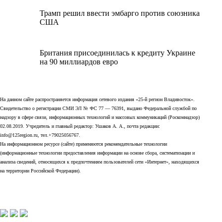
Трамп решил ввести эмбарго против союзника
США
Британия присоединилась к кредиту Украине
на 90 миллиардов евро
На данном сайте распространяется информация сетевого издания «25-й регион Владивосток».
Свидетельство о регистрации СМИ ЭЛ № ФС 77 — 76391, выдано Федеральной службой по
надзору в сфере связи, информационных технологий и массовых коммуникаций (Роскомнадзор)
02.08.2019. Учредитель и главный редактор: Ушаков А. А., почта редакции:
info@125region.ru, тел.+79025056767.
На информационном ресурсе (сайте) применяются рекомендательные технологии
(информационные технологии предоставления информации на основе сбора, систематизации и
анализа сведений, относящихся к предпочтениям пользователей сети «Интернет», находящихся
на территории Российской Федерации).