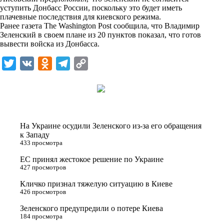
n
уступить Донбасс России, поскольку это будет иметь
i
плачевные последствия для киевского режима.
Ранее газета The Washington Post сообщила, что Владимир
k
Зеленский в своем плане из 20 пунктов показал, что готов
вывести войска из Донбасса.
i
T
V
O
T
C
w
K
d
e
o
i
n
l
p
t
o
e
y
t
k
g
L
На Украине осудили Зеленского из-за его обращения
e
l
r
i
к Западу
433 просмотра
r
a
a
n
ЕС принял жестокое решение по Украине
s
m
k
427 просмотров
s
Кличко признал тяжелую ситуацию в Киеве
n
426 просмотров
i
Зеленского предупредили о потере Киева
184 просмотра
k