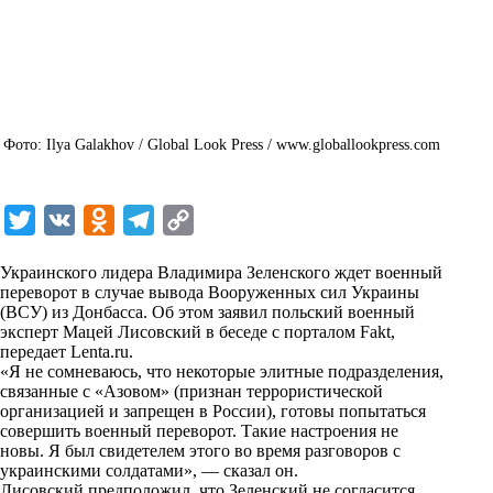
Фото: Ilya Galakhov / Global Look Press / www.globallookpress.com
T
V
O
T
C
w
K
d
e
o
Украинского лидера Владимира Зеленского ждет военный
i
n
l
p
переворот в случае вывода Вооруженных сил Украины
(ВСУ) из Донбасса. Об этом заявил польский военный
t
o
e
y
эксперт Мацей Лисовский в беседе с порталом Fakt,
t
k
g
L
передает
Lenta.ru
.
«Я не сомневаюсь, что некоторые элитные подразделения,
e
l
r
i
связанные с «Азовом» (признан террористической
r
a
a
n
организацией и запрещен в России), готовы попытаться
совершить военный переворот. Такие настроения не
s
m
k
новы. Я был свидетелем этого во время разговоров с
s
украинскими солдатами», — сказал он.
Лисовский предположил, что Зеленский не согласится