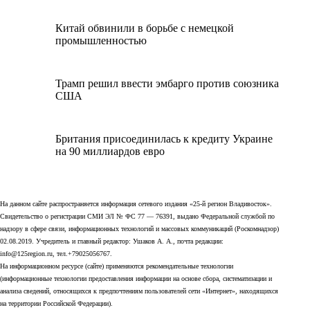
Китай обвинили в борьбе с немецкой
промышленностью
Трамп решил ввести эмбарго против союзника
США
Британия присоединилась к кредиту Украине
на 90 миллиардов евро
На данном сайте распространяется информация сетевого издания «25-й регион Владивосток».
Свидетельство о регистрации СМИ ЭЛ № ФС 77 — 76391, выдано Федеральной службой по
надзору в сфере связи, информационных технологий и массовых коммуникаций (Роскомнадзор)
02.08.2019. Учредитель и главный редактор: Ушаков А. А., почта редакции:
info@125region.ru, тел.+79025056767.
На информационном ресурсе (сайте) применяются рекомендательные технологии
(информационные технологии предоставления информации на основе сбора, систематизации и
анализа сведений, относящихся к предпочтениям пользователей сети «Интернет», находящихся
на территории Российской Федерации).