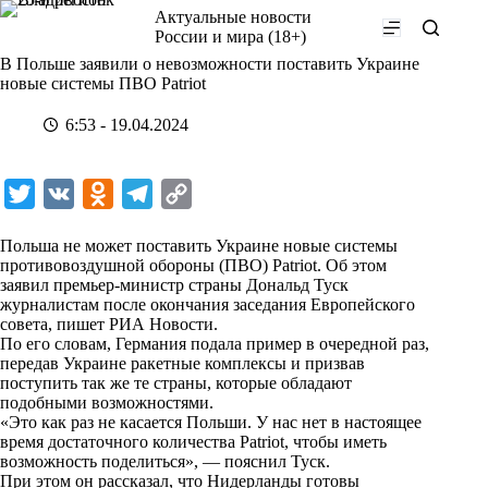
Перейти
Актуальные новости
к
России и мира (18+)
сути
В Польше заявили о невозможности поставить Украине
новые системы ПВО Patriot
6:53 - 19.04.2024
T
V
O
T
C
w
K
d
e
o
Польша не может поставить Украине новые системы
i
n
l
p
противовоздушной обороны (ПВО) Patriot. Об этом
заявил премьер-министр страны Дональд Туск
t
o
e
y
журналистам после окончания заседания Европейского
t
k
g
L
совета, пишет
РИА Новости
.
По его словам, Германия подала пример в очередной раз,
e
l
r
i
передав Украине ракетные комплексы и призвав
r
a
a
n
поступить так же те страны, которые обладают
подобными возможностями.
s
m
k
«Это как раз не касается Польши. У нас нет в настоящее
s
время достаточного количества Patriot, чтобы иметь
возможность поделиться», — пояснил Туск.
n
При этом он рассказал, что Нидерланды готовы