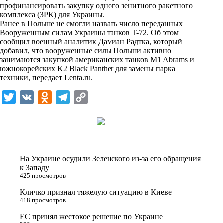
i
профинансировать закупку одного зенитного ракетного
комплекса (ЗРК) для Украины.
k
Ранее в Польше не смогли назвать число переданных
Вооруженным силам Украины танков T-72. Об этом
i
сообщил военный аналитик Дамиан Радтка, который
добавил, что вооруженные силы Польши активно
занимаются закупкой американских танков M1 Abrams и
южнокорейских K2 Black Panther для замены парка
техники, передает
Lenta.ru
.
T
V
O
T
C
w
K
d
e
o
i
n
l
p
t
o
e
y
t
k
g
L
На Украине осудили Зеленского из-за его обращения
e
l
r
i
к Западу
425 просмотров
r
a
a
n
Кличко признал тяжелую ситуацию в Киеве
s
m
k
418 просмотров
s
ЕС принял жестокое решение по Украине
n