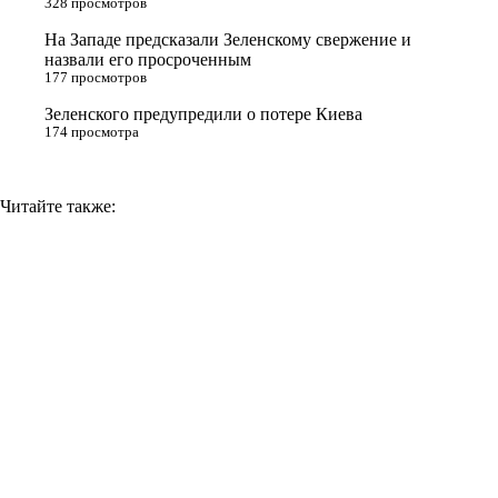
328 просмотров
i
На Западе предсказали Зеленскому свержение и
назвали его просроченным
k
177 просмотров
i
Зеленского предупредили о потере Киева
174 просмотра
Читайте также: