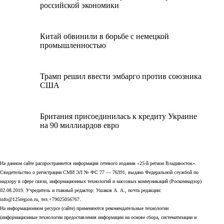
российской экономики
Китай обвинили в борьбе с немецкой
промышленностью
Трамп решил ввести эмбарго против союзника
США
Британия присоединилась к кредиту Украине
на 90 миллиардов евро
На данном сайте распространяется информация сетевого издания «25-й регион Владивосток».
Свидетельство о регистрации СМИ ЭЛ № ФС 77 — 76391, выдано Федеральной службой по
надзору в сфере связи, информационных технологий и массовых коммуникаций (Роскомнадзор)
02.08.2019. Учредитель и главный редактор: Ушаков А. А., почта редакции:
info@125region.ru, тел.+79025056767.
На информационном ресурсе (сайте) применяются рекомендательные технологии
(информационные технологии предоставления информации на основе сбора, систематизации и