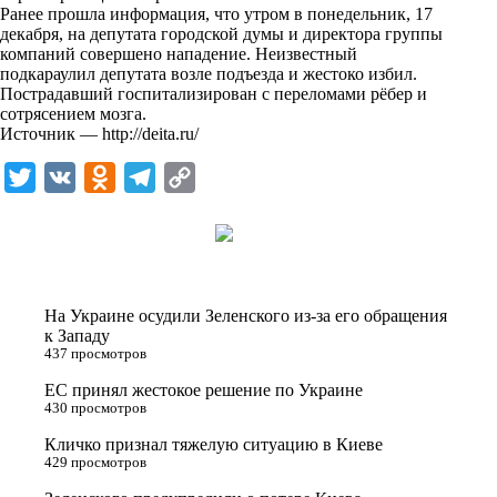
i
Ранее прошла
информация
, что утром в понедельник, 17
декабря, на депутата городской думы и директора группы
k
компаний совершено нападение. Неизвестный
подкараулил депутата возле подъезда и жестоко избил.
i
Пострадавший госпитализирован с переломами рёбер и
сотрясением мозга.
Источник —
http://deita.ru/
T
V
O
T
C
w
K
d
e
o
i
n
l
p
t
o
e
y
t
k
g
L
На Украине осудили Зеленского из-за его обращения
e
l
r
i
к Западу
437 просмотров
r
a
a
n
ЕС принял жестокое решение по Украине
s
m
k
430 просмотров
s
Кличко признал тяжелую ситуацию в Киеве
n
429 просмотров
i