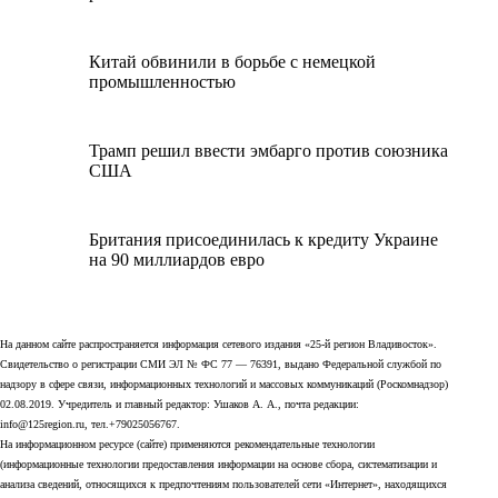
Китай обвинили в борьбе с немецкой
промышленностью
Трамп решил ввести эмбарго против союзника
США
Британия присоединилась к кредиту Украине
на 90 миллиардов евро
На данном сайте распространяется информация сетевого издания «25-й регион Владивосток».
Свидетельство о регистрации СМИ ЭЛ № ФС 77 — 76391, выдано Федеральной службой по
надзору в сфере связи, информационных технологий и массовых коммуникаций (Роскомнадзор)
02.08.2019. Учредитель и главный редактор: Ушаков А. А., почта редакции:
info@125region.ru, тел.+79025056767.
На информационном ресурсе (сайте) применяются рекомендательные технологии
(информационные технологии предоставления информации на основе сбора, систематизации и
анализа сведений, относящихся к предпочтениям пользователей сети «Интернет», находящихся