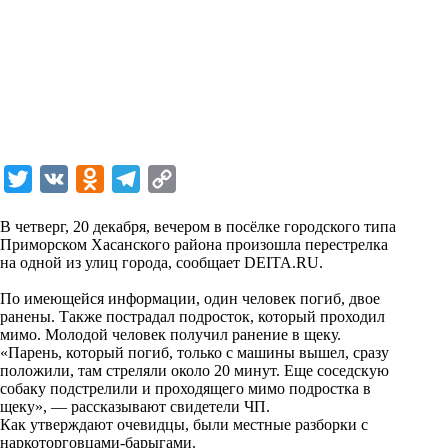
T
V
O
T
C
w
K
d
e
o
В четверг, 20 декабря, вечером в посёлке городского типа
i
n
l
p
Приморском Хасанского района произошла перестрелка
на одной из улиц города, сообщает DEITA.RU.
t
o
e
y
t
k
g
L
По имеющейся информации, один человек погиб, двое
ранены. Также пострадал подросток, который проходил
e
l
r
i
мимо. Молодой человек получил ранение в щеку.
r
a
a
n
«Парень, который погиб, только с машины вышел, сразу
положили, там стреляли около 20 минут. Еще соседскую
s
m
k
собаку подстрелили и проходящего мимо подростка в
s
щеку», — рассказывают свидетели ЧП.
Как утверждают очевидцы, были местные разборки с
n
наркоторговцами-барыгами.