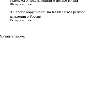
Зеленского предупредили о потере Киева
189 просмотров
k
i
В Европе обрушились на Каллас из-за резкого
заявления о России
158 просмотров
Читайте также: