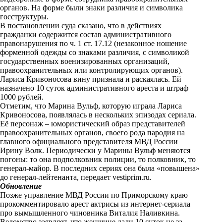
n
органов. На форме были знаки различия и символика
i
госструктуры.
В постановлении суда сказано, что в действиях
k
гражданки содержится состав административного
правонарушения по ч. 1 ст. 17.12 (незаконное ношение
i
форменной одежды со знаками различия, с символикой
государственных военизированных организаций,
правоохранительных или контролирующих органов).
Лариса Кривоносова вину признала и раскаялась. Ей
назначено 10 суток административного ареста и штраф
1000 рублей.
Отметим, что Марина Вульф, которую играла Лариса
Кривоносова, появлялась в нескольких эпизодах сериала.
Её персонаж – юмористический образ представителей
правоохранительных органов, своего рода пародия на
главного официального представителя МВД России
Ирину Волк. Периодически у Марины Вульф меняются
погоны: то она подполковник полиции, то полковник, то
генерал-майор. В последних сериях она была «повышена»
до генерал-лейтенанта, передает
vestiprim.ru
.
Обновление
Позже управление МВД России по Приморскому краю
прокомментировало арест актрисы из интернет-сериала
про вымышленного чиновника Виталия Наливкина.
Ведомство заявляет, что женщине дали 10 суток не за