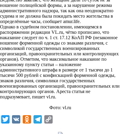
ношение полицейской формы, а за нарушение режима
административного надзора, так как она неоднократно
судима и не должна была покидать место жительства в
определённые часы, сообщает
amur.life
.
Однако в судебном постановлении, имеющемся в
распоряжении редакции VL.ru, чётко прописано, что
наказание следует по ч. 1 ст. 17.12 КоАП РФ (незаконное
ношение форменной одежды со знаками различия, с
символикой государственных военизированных
организаций, правоохранительных или контролирующих
органов). Отметим, что максимальное наказание по
указанному пункту статьи – наложение
административного штрафа в размере от 1 тысячи до 1
тысячи 500 рублей с конфискацией форменной одежды,
знаков различия, символики государственных
военизированных организаций, правоохранительных или
контролирующих органов. Ареста статья не
подразумевает, пишет
vl.ru
.
Фото: vl.ru
T
V
O
T
C
w
K
d
e
o