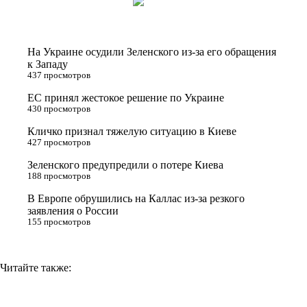
i
n
l
p
t
o
e
y
t
k
g
L
На Украине осудили Зеленского из-за его обращения
e
l
r
i
к Западу
437 просмотров
r
a
a
n
ЕС принял жестокое решение по Украине
s
m
k
430 просмотров
s
Кличко признал тяжелую ситуацию в Киеве
n
427 просмотров
i
Зеленского предупредили о потере Киева
188 просмотров
k
i
В Европе обрушились на Каллас из-за резкого
заявления о России
155 просмотров
Читайте также: