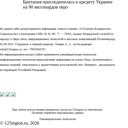
Британия присоединилась к кредиту Украине
на 90 миллиардов евро
На данном сайте распространяется информация сетевого издания «25-й регион Владивосток».
Свидетельство о регистрации СМИ ЭЛ № ФС 77 — 76391, выдано Федеральной службой по
надзору в сфере связи, информационных технологий и массовых коммуникаций (Роскомнадзор)
02.08.2019. Учредитель и главный редактор: Ушаков А. А., почта редакции:
info@125region.ru, тел.+79025056767.
На информационном ресурсе (сайте) применяются рекомендательные технологии
(информационные технологии предоставления информации на основе сбора, систематизации и
анализа сведений, относящихся к предпочтениям пользователей сети «Интернет», находящихся
на территории Российской Федерации).
При любом использовании материалов ссылка на 125region.ru обязательна.
Политика обработки персональных данных
Рекомендательные технологии
© 125region.ru, 2026