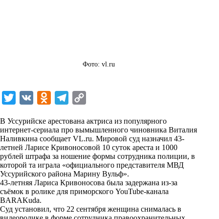
Фото: vl.ru
T
V
O
T
C
w
K
d
e
o
В Уссурийске арестована актриса из популярного
i
n
l
p
интернет-сериала про вымышленного чиновника Виталия
Наливкина сообщает
t
o
e
VL.ru
y
. Мировой суд назначил 43-
летней Ларисе Кривоносовой 10 суток ареста и 1000
t
k
g
L
рублей штрафа за ношение формы сотрудника полиции, в
которой та играла «официального представителя МВД
e
l
r
i
Уссурийского района Марину Вульф».
r
a
a
n
43-летняя Лариса Кривоносова была задержана из-за
съёмок в ролике для приморского YouTube-канала
s
m
k
BARAKuda.
s
Суд установил, что 22 сентября женщина снималась в
видеоролике в форме сотрудника правоохранительных