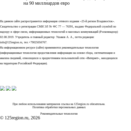
на 90 миллиардов евро
На данном сайте распространяется информация сетевого издания «25-й регион Владивосток».
Свидетельство о регистрации СМИ ЭЛ № ФС 77 — 76391, выдано Федеральной службой по
надзору в сфере связи, информационных технологий и массовых коммуникаций (Роскомнадзор)
02.08.2019. Учредитель и главный редактор: Ушаков А. А., почта редакции:
info@125region.ru, тел.+79025056767.
На информационном ресурсе (сайте) применяются рекомендательные технологии
(информационные технологии предоставления информации на основе сбора, систематизации и
анализа сведений, относящихся к предпочтениям пользователей сети «Интернет», находящихся
на территории Российской Федерации).
При любом использовании материалов ссылка на 125region.ru обязательна.
Политика обработки персональных данных
Рекомендательные технологии
© 125region.ru, 2026