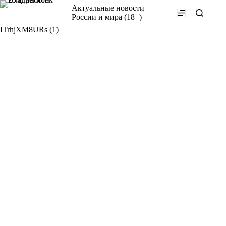
Перейти
Актуальные новости
к
России и мира (18+)
сути
ITrhjXM8URs (1)