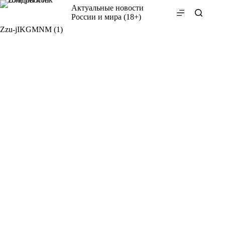
Перейти
Актуальные новости
к
России и мира (18+)
сути
Zzu-jIKGMNM (1)