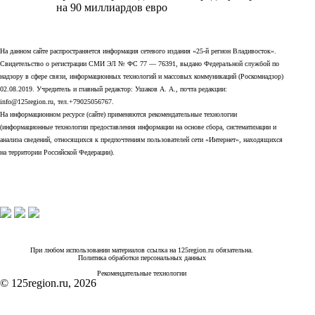
на 90 миллиардов евро
На данном сайте распространяется информация сетевого издания «25-й регион Владивосток».
Свидетельство о регистрации СМИ ЭЛ № ФС 77 — 76391, выдано Федеральной службой по
надзору в сфере связи, информационных технологий и массовых коммуникаций (Роскомнадзор)
02.08.2019. Учредитель и главный редактор: Ушаков А. А., почта редакции:
info@125region.ru, тел.+79025056767.
На информационном ресурсе (сайте) применяются рекомендательные технологии
(информационные технологии предоставления информации на основе сбора, систематизации и
анализа сведений, относящихся к предпочтениям пользователей сети «Интернет», находящихся
на территории Российской Федерации).
При любом использовании материалов ссылка на 125region.ru обязательна.
Политика обработки персональных данных
Рекомендательные технологии
© 125region.ru, 2026