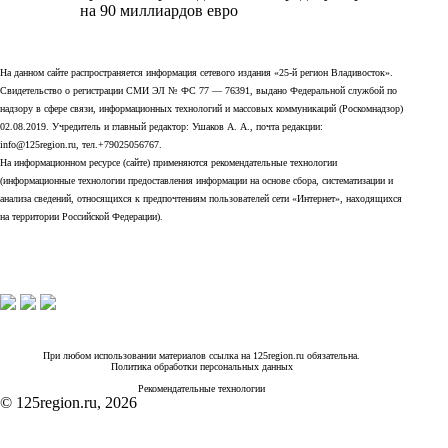
на 90 миллиардов евро
На данном сайте распространяется информация сетевого издания «25-й регион Владивосток».
Свидетельство о регистрации СМИ ЭЛ № ФС 77 — 76391, выдано Федеральной службой по
надзору в сфере связи, информационных технологий и массовых коммуникаций (Роскомнадзор)
02.08.2019. Учредитель и главный редактор: Ушаков А. А., почта редакции:
info@125region.ru, тел.+79025056767.
На информационном ресурсе (сайте) применяются рекомендательные технологии
(информационные технологии предоставления информации на основе сбора, систематизации и
анализа сведений, относящихся к предпочтениям пользователей сети «Интернет», находящихся
на территории Российской Федерации).
При любом использовании материалов ссылка на 125region.ru обязательна.
Политика обработки персональных данных
Рекомендательные технологии
© 125region.ru, 2026