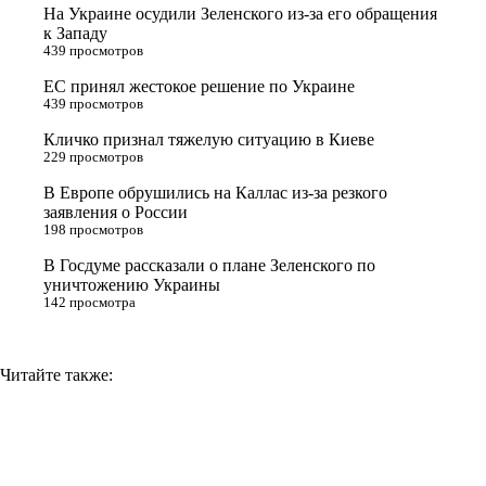
t
k
g
L
На Украине осудили Зеленского из-за его обращения
e
l
r
i
к Западу
439 просмотров
r
a
a
n
ЕС принял жестокое решение по Украине
s
m
k
439 просмотров
s
Кличко признал тяжелую ситуацию в Киеве
n
229 просмотров
i
В Европе обрушились на Каллас из-за резкого
заявления о России
k
198 просмотров
i
В Госдуме рассказали о плане Зеленского по
уничтожению Украины
142 просмотра
Читайте также: