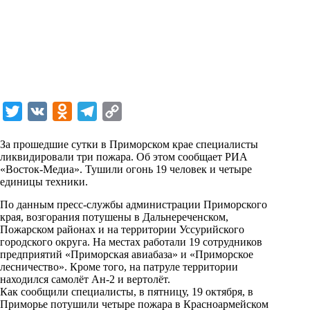
T
V
O
T
C
w
K
d
e
o
За прошедшие сутки в Приморском крае специалисты
i
n
l
p
ликвидировали три пожара. Об этом сообщает РИА
«Восток-Медиа». Тушили огонь 19 человек и четыре
t
o
e
y
единицы техники.
t
k
g
L
По данным пресс-службы администрации Приморского
e
l
r
i
края, возгорания потушены в Дальнереченском,
r
a
a
n
Пожарском районах и на территории Уссурийского
городского округа. На местах работали 19 сотрудников
s
m
k
предприятий «Приморская авиабаза» и «Приморское
s
лесничество». Кроме того, на патруле территории
находился самолёт Ан-2 и вертолёт.
n
Как сообщили специалисты, в пятницу, 19 октября, в
Приморье потушили четыре пожара в Красноармейском
i