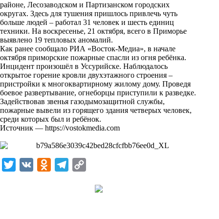
районе, Лесозаводском и Партизанском городских
k
округах. Здесь для тушения пришлось привлечь чуть
больше людей – работал 31 человек и шесть единиц
i
техники. На воскресенье, 21 октября, всего в Приморье
выявлено 19 тепловых аномалий.
Как
ранее сообщало
РИА «Восток-Медиа», в начале
октября приморские пожарные спасли из огня ребёнка.
Инцидент произошёл в Уссурийске. Наблюдалось
открытое горение кровли двухэтажного строения –
пристройки к многоквартирному жилому дому. Проведя
боевое развертывание, огнеборцы приступили к разведке.
Задействовав звенья газодымозащитной службы,
пожарные вывели из горящего здания четверых человек,
среди которых был и ребёнок.
Источник —
https://vostokmedia.com
T
V
O
T
C
w
K
d
e
o
i
n
l
p
t
o
e
y