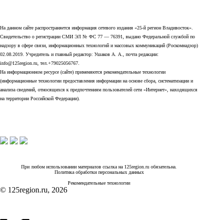
На данном сайте распространяется информация сетевого издания «25-й регион Владивосток».
Свидетельство о регистрации СМИ ЭЛ № ФС 77 — 76391, выдано Федеральной службой по
надзору в сфере связи, информационных технологий и массовых коммуникаций (Роскомнадзор)
02.08.2019. Учредитель и главный редактор: Ушаков А. А., почта редакции:
info@125region.ru, тел.+79025056767.
На информационном ресурсе (сайте) применяются рекомендательные технологии
(информационные технологии предоставления информации на основе сбора, систематизации и
анализа сведений, относящихся к предпочтениям пользователей сети «Интернет», находящихся
на территории Российской Федерации).
При любом использовании материалов ссылка на 125region.ru обязательна.
Политика обработки персональных данных
Рекомендательные технологии
© 125region.ru, 2026