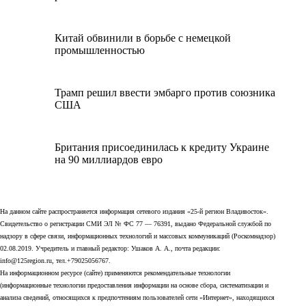
Китай обвинили в борьбе с немецкой
промышленностью
Трамп решил ввести эмбарго против союзника
США
Британия присоединилась к кредиту Украине
на 90 миллиардов евро
На данном сайте распространяется информация сетевого издания «25-й регион Владивосток».
Свидетельство о регистрации СМИ ЭЛ № ФС 77 — 76391, выдано Федеральной службой по
надзору в сфере связи, информационных технологий и массовых коммуникаций (Роскомнадзор)
02.08.2019. Учредитель и главный редактор: Ушаков А. А., почта редакции:
info@125region.ru, тел.+79025056767.
На информационном ресурсе (сайте) применяются рекомендательные технологии
(информационные технологии предоставления информации на основе сбора, систематизации и
анализа сведений, относящихся к предпочтениям пользователей сети «Интернет», находящихся