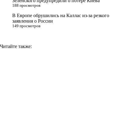
Зеленского предупредили о потере Киева
188 просмотров
k
i
В Европе обрушились на Каллас из-за резкого
заявления о России
149 просмотров
Читайте также: