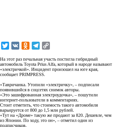
T
V
O
T
C
w
K
d
e
o
На этот раз печальная участь постигла гибридный
i
n
l
p
автомобиль Toyota Prius Alfa, который в народе называют
«электричкой». Инцидент произошел на юге края,
t
o
e
y
сообщает
PRIMPRESS
.
t
k
g
L
«Тавричанка. Утопили «электричку», – подписали
e
l
r
i
появившийся в соцсетях снимок авторы.
r
a
a
n
«Это зашифрованная электроудочка», – пошутили
интернет-пользователи в комментариях.
s
m
k
Стоит отметить, что стоимость такого автомобиля
s
варьируется от 800 до 1,5 млн рублей.
«Тут на «Дроме» такую же продают за 820. Дешевле, чем
n
из Японии. По ходу, это он», – отметил один из
i
подписчиков.