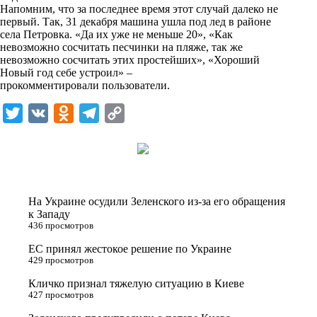
Напомним, что за последнее время этот случай далеко не
k
первый. Так, 31 декабря машина
ушла под лед
в районе
села Петровка. «Да их уже не меньше 20», «Как
i
невозможно сосчитать песчинки на пляже, так же
невозможно сосчитать этих простейших», «Хороший
Новый год себе устроил» –
прокомментировали пользователи.
T
V
O
T
C
w
K
d
e
o
i
n
l
p
t
o
e
y
t
k
g
L
На Украине осудили Зеленского из-за его обращения
e
l
r
i
к Западу
436 просмотров
r
a
a
n
ЕС принял жестокое решение по Украине
s
m
k
429 просмотров
s
Кличко признал тяжелую ситуацию в Киеве
n
427 просмотров
i