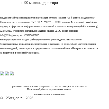
на 90 миллиардов евро
На данном сайте распространяется информация сетевого издания «25-й регион Владивосток».
Свидетельство о регистрации СМИ ЭЛ № ФС 77 — 76391, выдано Федеральной службой по
надзору в сфере связи, информационных технологий и массовых коммуникаций (Роскомнадзор)
02.08.2019. Учредитель и главный редактор: Ушаков А. А., почта редакции:
info@125region.ru, тел.+79025056767.
На информационном ресурсе (сайте) применяются рекомендательные технологии
(информационные технологии предоставления информации на основе сбора, систематизации и
анализа сведений, относящихся к предпочтениям пользователей сети «Интернет», находящихся
на территории Российской Федерации).
При любом использовании материалов ссылка на 125region.ru обязательна.
Политика обработки персональных данных
Рекомендательные технологии
© 125region.ru, 2026