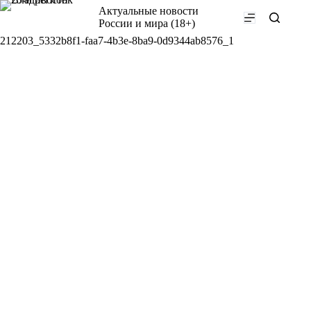
Перейти
Актуальные новости
к
России и мира (18+)
сути
212203_5332b8f1-faa7-4b3e-8ba9-0d9344ab8576_1