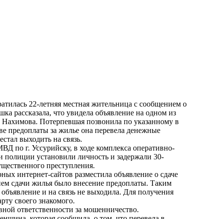
атилась 22-летняя местная жительница с сообщением о
шка рассказала, что увидела объявление на одном из
це Нахимова. Потерпевшая позвонила по указанному в
тве предоплаты за жилье она перевела денежные
естал выходить на связь.
Д по г. Уссурийску, в ходе комплекса оперативно-
 полиции установили личность и задержали 30-
щественного преступления.
ных интернет-сайтов разместила объявление о сдаче
ием сдачи жилья было внесение предоплаты. Таким
 объявление и на связь не выходила. Для получения
рту своего знакомого.
овной ответственности за мошенничество.
нщина, которая сообщила, о том, что перевела в