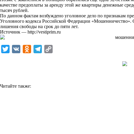
качестве предоплаты за аренду этой же квартиры денежные сре
k
тысяч рублей.
По данном фактам возбуждено уголовное дело по признакам пре
i
Уголовного кодекса Российской Федерации «Мошенничество». С
лишения свободы на срок до пяти лет.
Источник —
http://vestiprim.ru
T
V
O
T
C
w
K
d
e
o
i
n
l
p
t
o
e
y
t
k
g
L
Читайте также:
e
l
r
i
r
a
a
n
s
m
k
s
n
i