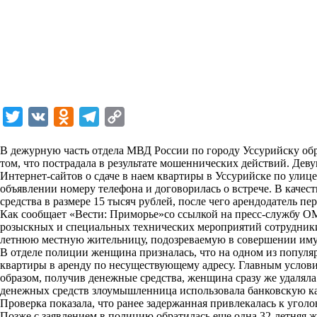
T
V
O
T
C
w
K
d
e
o
В дежурную часть отдела МВД России по городу Уссурийску обр
i
n
l
p
том, что пострадала в результате мошеннических действий. Деву
Интернет-сайтов о сдаче в наем квартиры в Уссурийске по ули
t
o
e
y
объявлении номеру телефона и договорилась о встрече. В качес
t
k
g
L
средства в размере 15 тысяч рублей, после чего арендодатель пер
Как сообщает «Вести: Приморье»со ссылкой на пресс-службу ОМВ
e
l
r
i
розыскных и специальных технических мероприятий сотрудники
r
a
a
n
летнюю местную жительницу, подозреваемую в совершении иму
В отделе полиции женщина призналась, что на одном из популяр
s
m
k
квартиры в аренду по несуществующему адресу. Главным услов
s
образом, получив денежные средства, женщина сразу же удаляла
денежных средств злоумышленница использовала банковскую ка
n
Проверка показала, что ранее задержанная привлекалась к угол
i
Позже с заявлением в полицию обратилась еще одна 32-летняя же