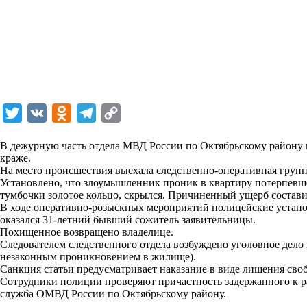
T
V
O
T
C
w
K
d
e
o
В дежурную часть отдела МВД России по Октябрьскому району
i
n
l
p
краже.
На место происшествия выехала следственно-оперативная групп
t
o
e
y
Установлено, что злоумышленник проник в квартиру потерпевше
t
k
g
L
тумбочки золотое кольцо, скрылся. Причиненный ущерб состави
В ходе оперативно-розыскных мероприятий полицейские устано
e
l
r
i
оказался 31-летний бывший сожитель заявительницы.
r
a
a
n
Похищенное возвращено владелице.
Следователем следственного отдела возбуждено уголовное дело 
s
m
k
незаконным проникновением в жилище).
s
Санкция статьи предусматривает наказание в виде лишения своб
Сотрудники полиции проверяют причастность задержанного к 
n
служба ОМВД России по Октябрьскому району.
i