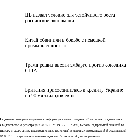
ЦБ назвал условие для устойчивого роста
российской экономики
Китай обвинили в борьбе с немецкой
промышленностью
Трамп решил ввести эмбарго против союзника
США
Британия присоединилась к кредиту Украине
на 90 миллиардов евро
На данном сайте распространяется информация сетевого издания «25-й регион Владивосток».
Свидетельство о регистрации СМИ ЭЛ № ФС 77 — 76391, выдано Федеральной службой по
надзору в сфере связи, информационных технологий и массовых коммуникаций (Роскомнадзор)
02.08.2019. Учредитель и главный редактор: Ушаков А. А., почта редакции: