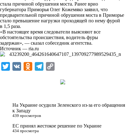
i
стала причиной обрушения моста. Ранее врио
губернатора Приморья Олег Кожемяко заявил, что
k
предварительной причиной обрушения моста в Приморье
стало превышение нагрузки проходящей по нему фурой
i
в 1,5 раза.
«В настоящее время следователи выясняют все
обстоятельства происшествия, водитель фуры
задержан», — сказал собеседник агентства.
Источник —
ria.ru
T
V
O
T
C
w
K
d
e
o
i
n
l
p
t
o
e
y
t
k
g
L
На Украине осудили Зеленского из-за его обращения
e
l
r
i
к Западу
439 просмотров
r
a
a
n
ЕС принял жестокое решение по Украине
s
m
k
434 просмотра
s