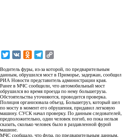
T
V
O
T
C
w
K
d
e
o
Водитель фуры, из-за которой, по предварительным
i
n
l
p
данным, обрушился мост в Приморье, задержан, сообщил
РИА Новости представитель администрации края.
t
o
e
y
Ранее в МЧС сообщили, что автомобильный мост
t
k
g
L
обрушился во время проезда по нему большегруза.
Обстоятельства уточняются, проводится проверка.
e
l
r
i
Полиция организовала объезд. Большегруз, который шел
r
a
a
n
по мосту в момент его обрушения, придавил легковую
машину. СУСК начал проверку. По данным следователей,
s
m
k
предположительно, один человек погиб, но пока нельзя
s
сказать, сколько человек было в раздавленной фурой
машине.
n
МЧС сообщало, что фура, по предварительным данным,