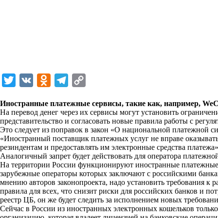
T
V
O
T
C
w
K
d
e
o
Иностранные платежные сервисы, такие как, например, WeCha
i
n
l
p
На перевод денег через их сервисы могут установить ограничен
представительство и согласовать новые правила работы с регуля
t
o
e
y
Это следует из поправок в закон «О национальной платежной с
t
k
g
L
«Иностранный поставщик платежных услуг не вправе оказывать
резиндентам и предоставлять им электронные средства платежа»
e
l
r
i
Аналогичный запрет будет действовать для оператора платежно
r
a
a
n
На территории России функционируют иностранные платежные с
зарубежные операторы которых заключают с российскими банка
s
m
k
мнению авторов законопроекта, надо установить требования к 
s
правила для всех, что снизит риски для российских банков и п
реестр ЦБ, он же будет следить за исполнением новых требовани
n
Сейчас в России из иностранных электронных кошельков тольк
i
организацию, которая владеет лицензией на банковские операци