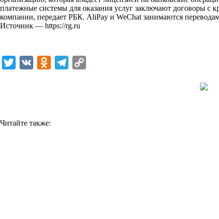
платежные системы для оказания услуг заключают договоры с 
k
компании,
передает РБК
. AliPay и WeChat занимаются перевода
Источник —
https://rg.ru
i
T
V
O
T
C
w
K
d
e
o
i
n
l
p
t
o
e
y
t
k
g
L
Читайте также:
e
l
r
i
r
a
a
n
s
m
k
s
n
i
k