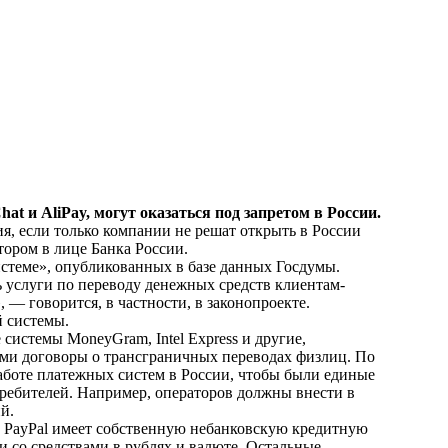
t и AliPay, могут оказаться под запретом в России.
ия, если только компании не решат открыть в России
тором в лице Банка России.
истеме», опубликованных в базе данных Госдумы.
 услуги по переводу денежных средств клиентам-
, — говорится, в частности, в
законопроекте
.
й системы.
истемы MoneyGram, Intel Express и другие,
ми договоры о трансграничных переводах физлиц. По
работе платежных систем в России, чтобы были единые
отребителей. Например, операторов должны внести в
й.
о PayPal имеет собственную небанковскую кредитную
и со средствами в рублях и валюте. Остальные