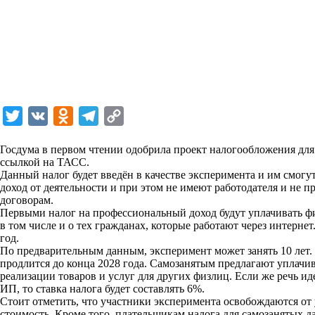
T
V
O
T
C
w
K
d
e
o
Госдума в первом чтении одобрила проект налогообложения дл
i
n
l
p
ссылкой на ТАСС.
Данный налог будет введён в качестве эксперимента и им смогу
t
o
e
y
доход от деятельности и при этом не имеют работодателя и не
t
k
g
L
договорам.
Первыми налог на профессиональный доход будут уплачивать ф
e
l
r
i
в том числе и о тех гражданах, которые работают через интернет
r
a
a
n
год.
По предварительным данным, эксперимент может занять 10 лет. Т
s
m
k
продлится до конца 2028 года. Самозанятым предлагают уплачив
s
реализации товаров и услуг для других физлиц. Если же речь ид
ИП, то ставка налога будет составлять 6%.
n
Стоит отметить, что участники эксперимента освобождаются от
i
стоимость. Кроме того, плательщикам налога для самозанятых д