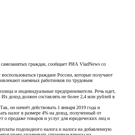
я самозанятых граждан, сообщает РИА VladNews со
т воспользоваться граждане России, которые получают
 привлекают наемных работников по трудовым
излица и индивидуальные предприниматели. Речь идет,
. Их доход должен составлять не более 2,4 млн рублей в
ак, он начнёт действовать 1 января 2019 года и
ать налог в размере 4% на доход, полученный от
ет о продаже товаров и услуг для юридических лиц и
 уплаты подоходного налога и налога на добавленную
ается право уплачивать страховые взносы на