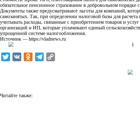
обязательное пенсионное страхование в добровольном порядке с
k
Документы также предусматривают льготы для компаний, которы
самозанятых. Так, при определении налоговой базы для расчета 
i
учитывать расходы, связанные с приобретением товаров и услуг
организаций и ИП, которые уплачивают единый сельскохозяйств
упрощенной системе налогообложения.
Источник —
https://vladnews.ru
T
V
O
T
C
w
K
d
e
o
i
n
l
p
t
o
e
y
t
k
g
L
Читайте также:
e
l
r
i
r
a
a
n
s
m
k
s
n