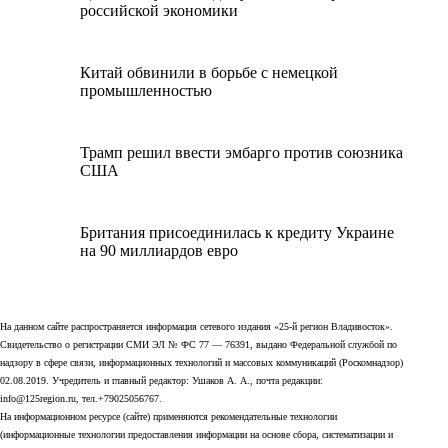
российской экономики
Китай обвинили в борьбе с немецкой
промышленностью
Трамп решил ввести эмбарго против союзника
США
Британия присоединилась к кредиту Украине
на 90 миллиардов евро
На данном сайте распространяется информация сетевого издания «25-й регион Владивосток».
Свидетельство о регистрации СМИ ЭЛ № ФС 77 — 76391, выдано Федеральной службой по
надзору в сфере связи, информационных технологий и массовых коммуникаций (Роскомнадзор)
02.08.2019. Учредитель и главный редактор: Ушаков А. А., почта редакции:
info@125region.ru, тел.+79025056767.
На информационном ресурсе (сайте) применяются рекомендательные технологии
(информационные технологии предоставления информации на основе сбора, систематизации и