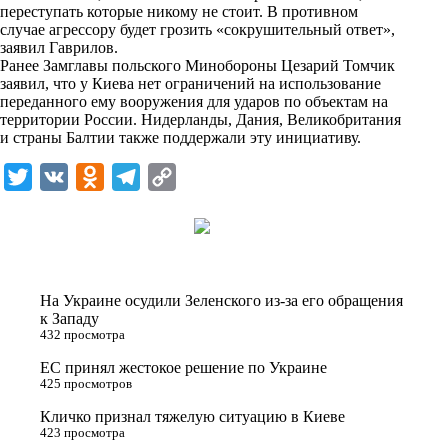
i
переступать которые никому не стоит. В противном
случае агрессору будет грозить «сокрушительный ответ»,
k
заявил Гаврилов.
Ранее Замглавы польского Минобороны Цезарий Томчик
i
заявил, что у Киева нет ограничений на использование
переданного ему вооружения для ударов по объектам на
территории России. Нидерланды, Дания, Великобритания
и страны Балтии также поддержали эту инициативу.
T
V
O
T
C
w
K
d
e
o
i
n
l
p
t
o
e
y
t
k
g
L
На Украине осудили Зеленского из-за его обращения
e
l
r
i
к Западу
432 просмотра
r
a
a
n
ЕС принял жестокое решение по Украине
s
m
k
425 просмотров
s
Кличко признал тяжелую ситуацию в Киеве
n
423 просмотра