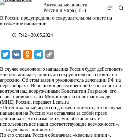
Перейти
Актуальные новости
к
России и мира (18+)
сути
В России предупредили о сокрушительном ответе на
возможное нападение
7:42 - 30.05.2024
T
V
O
T
C
w
K
d
e
o
В случае возможного нападения Россия будет действовать
i
n
l
p
«по обстановке», вплоть до сокрушительного ответа на
агрессию. Об этом заявил руководитель делегации РФ на
t
o
e
y
переговорах в Вене по вопросам военной безопасности и
t
k
g
L
контроля над вооружениями Константин Гаврилов, его
слова приводит сайт Министерства иностранных дел
e
l
r
i
(МИД) России, передает
Lenta.ru
r
a
a
n
«Потенциальный агрессор должен понимать, что в случае
нападения на Россию мы оставляем за собой право
s
m
k
действовать, что называется, «по обстановке» и
s
использовать все наши соответствующие возможности»,
— подчеркнул дипломат.
n
По его словам, Россия обозначила «красные линии»,