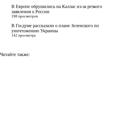
i
В Европе обрушились на Каллас из-за резкого
заявления о России
k
198 просмотров
i
В Госдуме рассказали о плане Зеленского по
уничтожению Украины
142 просмотра
Читайте также: