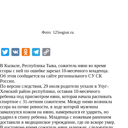
Фото: 125region.ru
T
V
O
T
C
w
K
d
e
o
В Кызыле, Республика Тыва, сожитель няни во время
i
n
l
p
ссоры с ней по ошибке зарезал 10-месячного младенца.
Об этом сообщается на
t
o
e
сайте
y
регионального СУ СК
России.
t
k
g
L
По версии следствия, 29 июля родители уехали в Улуг-
Хемский район республики, оставив 10-месячного
e
l
r
i
ребенка под присмотром няни, которая начала распивать
r
a
a
n
спиртное с 31-летним сожителем. Между ними возникла
ссора на почве ревности, в ходе которой мужчина
s
m
k
замахнулся ножом на няню, намеревался ее ударить, но
s
ударил в спину ребенка. Младенца с ножевым ранением
доставили в медицинское учреждение, где он вскоре умер.
n
В настоящее время сожитель няни задержан, следователи