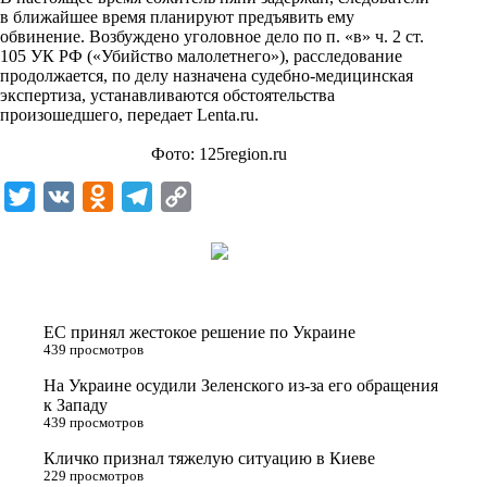
i
в ближайшее время планируют предъявить ему
обвинение. Возбуждено уголовное дело по п. «в» ч. 2 ст.
k
105 УК РФ («Убийство малолетнего»), расследование
продолжается, по делу назначена судебно-медицинская
i
экспертиза, устанавливаются обстоятельства
произошедшего, передает
Lenta.ru
.
Фото: 125region.ru
T
V
O
T
C
w
K
d
e
o
i
n
l
p
t
o
e
y
t
k
g
L
ЕС принял жестокое решение по Украине
e
l
r
i
439 просмотров
r
a
a
n
На Украине осудили Зеленского из-за его обращения
к Западу
s
m
k
439 просмотров
s
Кличко признал тяжелую ситуацию в Киеве
n
229 просмотров