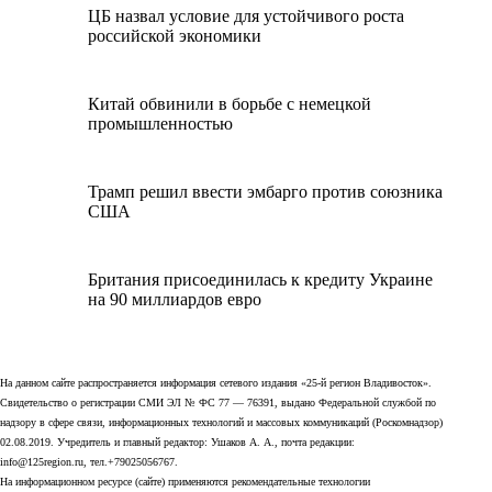
ЦБ назвал условие для устойчивого роста
российской экономики
Китай обвинили в борьбе с немецкой
промышленностью
Трамп решил ввести эмбарго против союзника
США
Британия присоединилась к кредиту Украине
на 90 миллиардов евро
На данном сайте распространяется информация сетевого издания «25-й регион Владивосток».
Свидетельство о регистрации СМИ ЭЛ № ФС 77 — 76391, выдано Федеральной службой по
надзору в сфере связи, информационных технологий и массовых коммуникаций (Роскомнадзор)
02.08.2019. Учредитель и главный редактор: Ушаков А. А., почта редакции:
info@125region.ru, тел.+79025056767.
На информационном ресурсе (сайте) применяются рекомендательные технологии