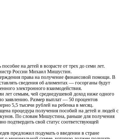
особие на детей в возрасте от трех до семи лет.
инистр России Михаил Мишустин.
верждения права на получение финансовой помощи. В
ставлять сведения об алиментах — госорганы будут
енного электронного взаимодействия.
еми лет семьям, чей среднедушевой доход ниже одного
по заявлению. Размер выплат — 50 процентов
рно 5,5 тысячи рублей на ребенка в месяц.
ощена процедура получения пособий на детей и людей с
екунов. По словам Мишустина, раньше для получения
чно подтвердить свой статус соответствующей
едев предложил подумать о введении в стране
дет о минимальной сумме, которую должен получать