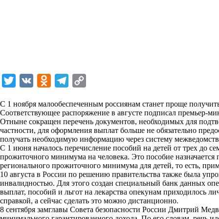
T
V
O
T
C
w
K
d
e
o
С 1 ноября малообеспеченным россиянам станет проще получить п
i
n
l
p
Соответствующее распоряжение в августе подписал премьер-м
Отныне сокращен перечень документов, необходимых для подт
t
o
e
y
частности, для оформления выплат больше не обязательно предо
t
k
g
L
получать необходимую информацию через систему межведомств
С 1 июня началось перечисление пособий на детей от трех до с
e
l
r
i
прожиточного минимума на человека. Это пособие назначается 
r
a
a
n
регионального прожиточного минимума для детей, то есть, приме
10 августа в России по решению правительства также была упр
s
m
k
инвалидностью. Для этого создан специальный банк данных оп
s
выплат, пособий и льгот на лекарства опекунам приходилось ли
справкой, а сейчас сделать это можно дистанционно.
n
8 сентября замглавы Совета безопасности России Дмитрий Медв
i
минимального гарантированного дохода. По его словам, речь и