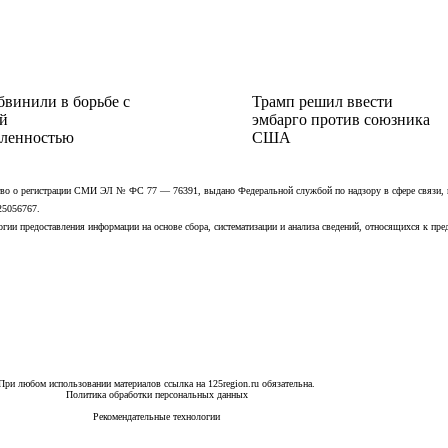
бвинили в борьбе с
Трамп решил ввести
й
эмбарго против союзника
ленностью
США
ьство о регистрации СМИ ЭЛ № ФС 77 — 76391, выдано Федеральной службой по надзору в сфере связи,
25056767.
ии предоставления информации на основе сбора, систематизации и анализа сведений, относящихся к пре
При любом использовании материалов ссылка на 125region.ru обязательна.
Политика обработки персональных данных
Рекомендательные технологии