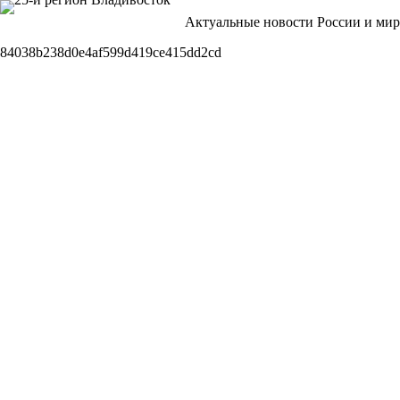
Перейти
Актуальные новости России и мир
к
сути
84038b238d0e4af599d419ce415dd2cd