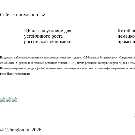
Сейчас популярно
ЦБ назвал условие для
Китай о
устойчивого роста
немецко
российской экономики
промыш
На данном сайте распространяется информация сетевого издания «25-й регион Владивосток». Свидетел
02.08.2019. Учредитель и главный редактор: Ушаков А. А., почта редакции: info@125region.ru, тел.+790
На информационном ресурсе (сайте) применяются рекомендательные технологии (информационные технолог
Российской Федерации).
© 125region.ru, 2026