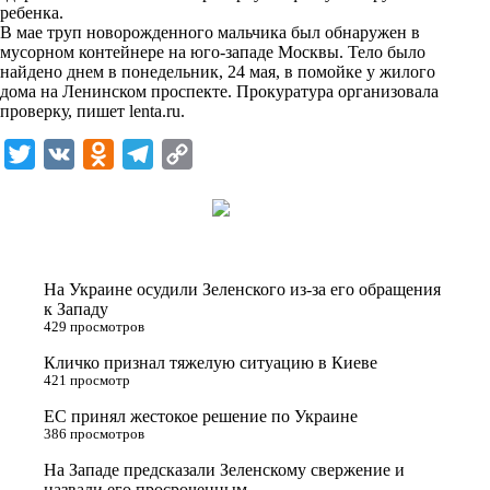
ребенка.
k
В мае труп новорожденного мальчика был обнаружен в
мусорном контейнере на юго-западе Москвы. Тело было
i
найдено днем в понедельник, 24 мая, в помойке у жилого
дома на Ленинском проспекте. Прокуратура организовала
проверку, пишет
lenta.ru
.
T
V
O
T
C
w
K
d
e
o
i
n
l
p
t
o
e
y
t
k
g
L
На Украине осудили Зеленского из-за его обращения
e
l
r
i
к Западу
429 просмотров
r
a
a
n
Кличко признал тяжелую ситуацию в Киеве
s
m
k
421 просмотр
s
ЕС принял жестокое решение по Украине
n
386 просмотров
i
На Западе предсказали Зеленскому свержение и
назвали его просроченным