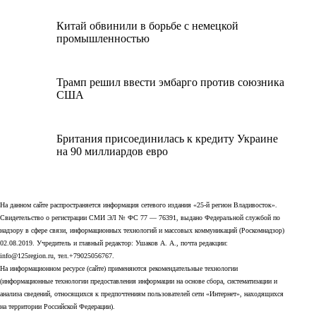
Китай обвинили в борьбе с немецкой
промышленностью
Трамп решил ввести эмбарго против союзника
США
Британия присоединилась к кредиту Украине
на 90 миллиардов евро
На данном сайте распространяется информация сетевого издания «25-й регион Владивосток».
Свидетельство о регистрации СМИ ЭЛ № ФС 77 — 76391, выдано Федеральной службой по
надзору в сфере связи, информационных технологий и массовых коммуникаций (Роскомнадзор)
02.08.2019. Учредитель и главный редактор: Ушаков А. А., почта редакции:
info@125region.ru, тел.+79025056767.
На информационном ресурсе (сайте) применяются рекомендательные технологии
(информационные технологии предоставления информации на основе сбора, систематизации и
анализа сведений, относящихся к предпочтениям пользователей сети «Интернет», находящихся
на территории Российской Федерации).