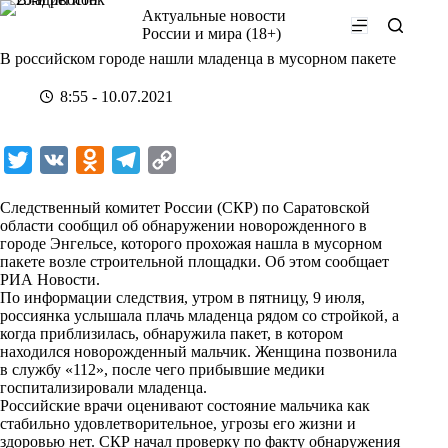
Перейти
Актуальные новости
к
России и мира (18+)
сути
В российском городе нашли младенца в мусорном пакете
8:55 - 10.07.2021
T
V
O
T
C
w
K
d
e
o
Следственный комитет России (СКР) по Саратовской
i
n
l
p
области сообщил об обнаружении новорожденного в
городе Энгельсе, которого прохожая нашла в мусорном
t
o
e
y
пакете возле строительной площадки. Об этом сообщает
t
k
g
L
РИА Новости
.
По информации следствия, утром в пятницу, 9 июля,
e
l
r
i
россиянка услышала плачь младенца рядом со стройкой, а
r
a
a
n
когда приблизилась, обнаружила пакет, в котором
находился новорожденный мальчик. Женщина позвонила
s
m
k
в службу «112», после чего прибывшие медики
s
госпитализировали младенца.
Российские врачи оценивают состояние мальчика как
n
стабильно удовлетворительное, угрозы его жизни и
i
здоровью нет. СКР начал проверку по факту обнаружения