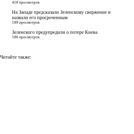
n
418 просмотров
i
На Западе предсказали Зеленскому свержение и
назвали его просроченным
k
189 просмотров
i
Зеленского предупредили о потере Киева
186 просмотров
Читайте также: