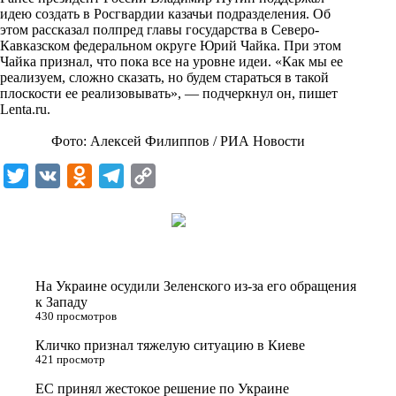
i
идею создать в Росгвардии казачьи подразделения. Об
этом рассказал полпред главы государства в Северо-
k
Кавказском федеральном округе Юрий Чайка. При этом
Чайка признал, что пока все на уровне идеи. «Как мы ее
i
реализуем, сложно сказать, но будем стараться в такой
плоскости ее реализовывать», — подчеркнул он, пишет
Lenta.ru
.
Фото: Алексей Филиппов / РИА Новости
T
V
O
T
C
w
K
d
e
o
i
n
l
p
t
o
e
y
t
k
g
L
На Украине осудили Зеленского из-за его обращения
e
l
r
i
к Западу
430 просмотров
r
a
a
n
Кличко признал тяжелую ситуацию в Киеве
s
m
k
421 просмотр
s
ЕС принял жестокое решение по Украине