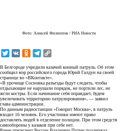
Фото: Алексей Филиппов / РИА Новости
T
V
O
T
C
w
K
d
e
o
В Белгороде учредили казачий конный патруль. Об этом
i
n
l
p
сообщил мэр российского города Юрий Галдун на своей
странице во
t
«ВКонтакте»
o
e
y
.
«В урочище Сосновка разъезды будут следить, чтобы
t
k
g
L
отдыхающие не нарушали порядок, не портили лес, не
жгли костры. Если начинание себя оправдает, будем
e
l
r
i
увеличивать территорию патрулирования», — заявил
r
a
a
n
глава администрации.
По данным радиостанции
«Говорит Москва»
, в патруль
s
m
k
входит 16 человек. Его участники имеют право
s
доставлять людей в отделение полиции. При этом средств
самообороны у казаков при себе нет.
n
Ранее президент России Владимир Путин поддержал