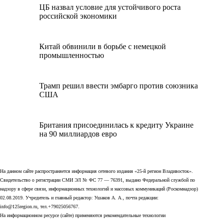
ЦБ назвал условие для устойчивого роста
российской экономики
Китай обвинили в борьбе с немецкой
промышленностью
Трамп решил ввести эмбарго против союзника
США
Британия присоединилась к кредиту Украине
на 90 миллиардов евро
На данном сайте распространяется информация сетевого издания «25-й регион Владивосток».
Свидетельство о регистрации СМИ ЭЛ № ФС 77 — 76391, выдано Федеральной службой по
надзору в сфере связи, информационных технологий и массовых коммуникаций (Роскомнадзор)
02.08.2019. Учредитель и главный редактор: Ушаков А. А., почта редакции:
info@125region.ru, тел.+79025056767.
На информационном ресурсе (сайте) применяются рекомендательные технологии