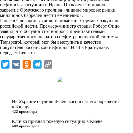
n
нефти из-за ситуации в Иране. Практически полное
i
закрытие Ормузского пролива «лишило мировые рынки
миллионов баррелей нефти ежедневно».
k
Ранее в Словакии заявили о возможных прямых закупках
российской нефти. Премьер-министр страны Роберт Фицо
i
заявил, что обсудил этот вопрос с представителями
государственного оператора нефтетранспортной системы
Transpetrol, который мог бы выступить в качестве
покупателя российской нефти для НПЗ в Братиславе,
передает
Lenta.ru
.
T
V
O
T
C
w
K
d
e
o
i
n
l
p
t
o
e
y
t
k
g
L
На Украине осудили Зеленского из-за его обращения
e
l
r
i
к Западу
422 просмотра
r
a
a
n
Кличко признал тяжелую ситуацию в Киеве
s
m
k
409 просмотров
s