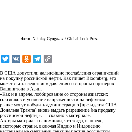
Фото: Nikolay Gyngazov / Global Look Press
T
V
O
T
C
w
K
d
e
o
В США допустили дальнейшие послабления ограничений
i
n
l
p
на покупку российской нефти. Как пишет Bloomberg, это
может стать следствием давления со стороны партнеров
t
o
e
y
Вашингтона в Азии.
t
k
g
L
«Как и в апреле, лоббирование со стороны азиатских
союзников и усиление напряженности на нефтяном
e
l
r
i
рынке могут побудить администрацию [президента США
r
a
a
n
Дональда Трампа] вновь выдать разрешение [на продажу
российской нефти]», — сказано в материале.
s
m
k
Авторы материала напомнили, что тогда, в апреле,
s
некоторые страны, включая Индию и Индонезию,
настаивали на смягчении санкций против российской