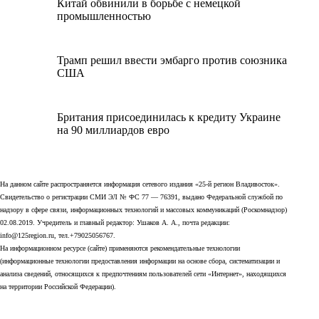
Китай обвинили в борьбе с немецкой
промышленностью
Трамп решил ввести эмбарго против союзника
США
Британия присоединилась к кредиту Украине
на 90 миллиардов евро
На данном сайте распространяется информация сетевого издания «25-й регион Владивосток».
Свидетельство о регистрации СМИ ЭЛ № ФС 77 — 76391, выдано Федеральной службой по
надзору в сфере связи, информационных технологий и массовых коммуникаций (Роскомнадзор)
02.08.2019. Учредитель и главный редактор: Ушаков А. А., почта редакции:
info@125region.ru, тел.+79025056767.
На информационном ресурсе (сайте) применяются рекомендательные технологии
(информационные технологии предоставления информации на основе сбора, систематизации и
анализа сведений, относящихся к предпочтениям пользователей сети «Интернет», находящихся
на территории Российской Федерации).