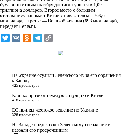
i
бумаги по итогам октября достигли уровня в 1,09
триллиона долларов. Второе место с большим
k
отставанием занимает Китай с показателем в 769,6
миллиарда, а третье — Великобритания (693 миллиарда),
i
передает
Lenta.ru
.
T
V
O
T
C
w
K
d
e
o
i
n
l
p
t
o
e
y
t
k
g
L
На Украине осудили Зеленского из-за его обращения
e
l
r
i
к Западу
425 просмотров
r
a
a
n
Кличко признал тяжелую ситуацию в Киеве
s
m
k
418 просмотров
s
ЕС принял жестокое решение по Украине
n
328 просмотров
i
На Западе предсказали Зеленскому свержение и
назвали его просроченным
k