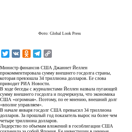
Фото: Global Look Press
T
V
O
T
C
w
K
d
e
o
Министр финансов США Джаннет Йеллен
i
n
l
p
прокомментировала сумму внешнего госдолга страны,
которая превзошла 34 триллиона долларов. Ее слова
t
o
e
y
приводит
РИА Новости
.
t
k
g
L
В ходе беседы с журналистами Йеллен назвала пугающей
сумму внешнего госдолга и подчеркнула, что экономика
e
l
r
i
США «огромная». Поэтому, по ее мнению, внешний долг
r
a
a
n
«вполне управляем».
В начале января госдолг США превысил 34 триллиона
s
m
k
долларов. За прошлый год показатель вырос на более чем
s
четыре триллиона долларов.
Лидерство по объемам вложений в гособлигации США
n
сохранила за собой Япония. Ее инвестиции в ценные