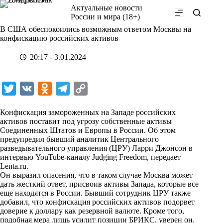
Перейти
Актуальные новости
к
России и мира (18+)
сути
В США обеспокоились возможным ответом Москвы на
конфискацию российских активов
20:17 - 3.01.2024
T
V
O
T
C
w
K
d
e
o
Конфискация замороженных на Западе российских
i
n
l
p
активов поставит под угрозу собственные активы
Соединенных Штатов и Европы в России. Об этом
t
o
e
y
предупредил бывший аналитик Центрального
t
k
g
L
разведывательного управления (ЦРУ) Ларри Джонсон в
интервью YouTube-каналу Judging Freedom, передает
e
l
r
i
Lenta.ru
.
r
a
a
n
Он выразил опасения, что в таком случае Москва может
дать жесткий ответ, присвоив активы Запада, которые все
s
m
k
еще находятся в России. Бывший сотрудник ЦРУ также
s
добавил, что конфискация российских активов подорвет
доверие к доллару как резервной валюте. Кроме того,
n
подобная мера лишь усилит позиции БРИКС, уверен он.