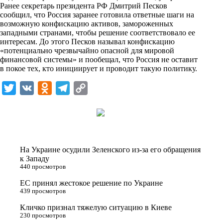
i
Ранее секретарь президента РФ Дмитрий Песков
сообщил, что Россия заранее готовила ответные шаги на
k
возможную конфискацию активов, замороженных
западными странами, чтобы решение соответствовало ее
i
интересам. До этого Песков называл конфискацию
«потенциально чрезвычайно опасной для мировой
финансовой системы» и пообещал, что Россия не оставит
в покое тех, кто инициирует и проводит такую политику.
T
V
O
T
C
w
K
d
e
o
i
n
l
p
t
o
e
y
t
k
g
L
На Украине осудили Зеленского из-за его обращения
e
l
r
i
к Западу
440 просмотров
r
a
a
n
ЕС принял жестокое решение по Украине
s
m
k
439 просмотров
s
Кличко признал тяжелую ситуацию в Киеве
n
230 просмотров