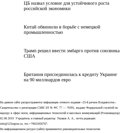
ЦБ назвал условие для устойчивого роста
российской экономики
Китай обвинили в борьбе с немецкой
промышленностью
Трамп решил ввести эмбарго против союзника
США
Британия присоединилась к кредиту Украине
на 90 миллиардов евро
На данном сайте распространяется информация сетевого издания «25-й регион Владивосток».
Свидетельство о регистрации СМИ ЭЛ № ФС 77 — 76391, выдано Федеральной службой по
надзору в сфере связи, информационных технологий и массовых коммуникаций (Роскомнадзор)
02.08.2019. Учредитель и главный редактор: Ушаков А. А., почта редакции:
info@125region.ru, тел.+79025056767.
На информационном ресурсе (сайте) применяются рекомендательные технологии