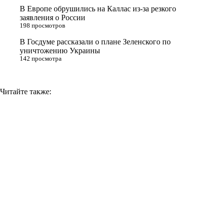
i
В Европе обрушились на Каллас из-за резкого
заявления о России
k
198 просмотров
i
В Госдуме рассказали о плане Зеленского по
уничтожению Украины
142 просмотра
Читайте также: