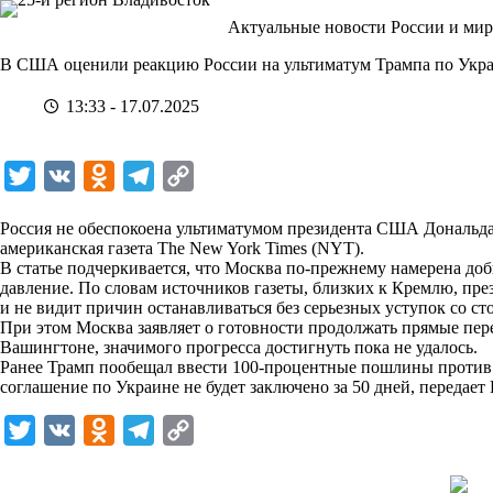
Перейти
Актуальные новости России и мир
к
сути
В США оценили реакцию России на ультиматум Трампа по Укр
13:33 - 17.07.2025
T
V
O
T
C
w
K
d
e
o
Россия не обеспокоена ультиматумом президента США Дональда
i
n
l
p
американская газета The New York Times (NYT).
В статье подчеркивается, что Москва по-прежнему намерена доб
t
o
e
y
давление. По словам источников газеты, близких к Кремлю, пре
t
k
g
L
и не видит причин останавливаться без серьезных уступок со с
При этом Москва заявляет о готовности продолжать прямые пер
e
l
r
i
Вашингтоне, значимого прогресса достигнуть пока не удалось.
r
a
a
n
Ранее Трамп пообещал ввести 100-процентные пошлины против 
соглашение по Украине не будет заключено за 50 дней, передает
s
m
k
s
T
V
O
T
C
n
w
K
d
e
o
i
i
n
l
p