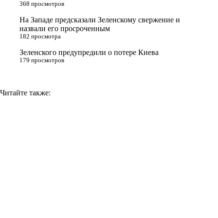
n
368 просмотров
i
На Западе предсказали Зеленскому свержение и
назвали его просроченным
k
182 просмотра
i
Зеленского предупредили о потере Киева
179 просмотров
Читайте также: