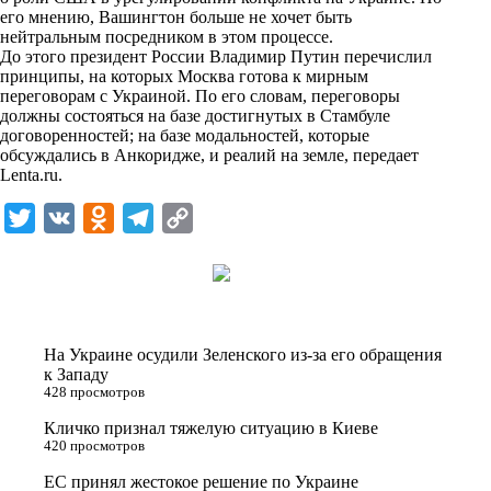
n
его мнению, Вашингтон больше не хочет быть
i
нейтральным посредником в этом процессе.
До этого президент России Владимир Путин перечислил
k
принципы, на которых Москва готова к мирным
переговорам с Украиной. По его словам, переговоры
i
должны состояться на базе достигнутых в Стамбуле
договоренностей; на базе модальностей, которые
обсуждались в Анкоридже, и реалий на земле, передает
Lenta.ru
.
T
V
O
T
C
w
K
d
e
o
i
n
l
p
t
o
e
y
t
k
g
L
На Украине осудили Зеленского из-за его обращения
e
l
r
i
к Западу
428 просмотров
r
a
a
n
Кличко признал тяжелую ситуацию в Киеве
s
m
k
420 просмотров
s
ЕС принял жестокое решение по Украине