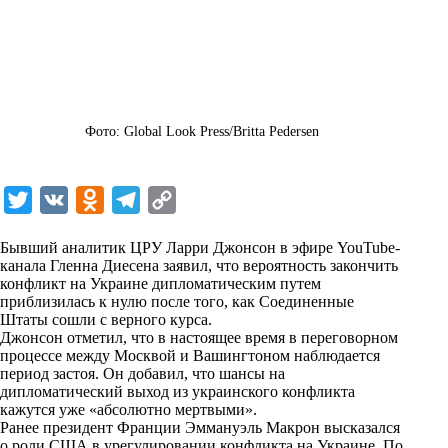
Фото: Global Look Press/Britta Pedersen
T
V
O
T
C
w
K
d
e
o
Бывший аналитик ЦРУ Ларри Джонсон в эфире YouTube-
i
n
l
p
канала Гленна Диесена заявил, что вероятность закончить
конфликт на Украине дипломатическим путем
t
o
e
y
приблизилась к нулю после того, как Соединенные
t
k
g
L
Штаты сошли с верного курса.
Джонсон отметил, что в настоящее время в переговорном
e
l
r
i
процессе между Москвой и Вашингтоном наблюдается
r
a
a
n
период застоя. Он добавил, что шансы на
дипломатический выход из украинского конфликта
s
m
k
кажутся уже «абсолютно мертвыми».
s
Ранее президент Франции Эммануэль Макрон высказался
о роли США в урегулировании конфликта на Украине. По