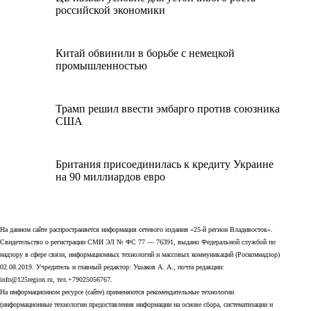
российской экономики
Китай обвинили в борьбе с немецкой
промышленностью
Трамп решил ввести эмбарго против союзника
США
Британия присоединилась к кредиту Украине
на 90 миллиардов евро
На данном сайте распространяется информация сетевого издания «25-й регион Владивосток».
Свидетельство о регистрации СМИ ЭЛ № ФС 77 — 76391, выдано Федеральной службой по
надзору в сфере связи, информационных технологий и массовых коммуникаций (Роскомнадзор)
02.08.2019. Учредитель и главный редактор: Ушаков А. А., почта редакции:
info@125region.ru, тел.+79025056767.
На информационном ресурсе (сайте) применяются рекомендательные технологии
(информационные технологии предоставления информации на основе сбора, систематизации и