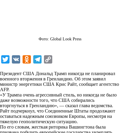
Фото: Global Look Press
T
V
O
T
C
w
K
d
e
o
Президент США Дональд Трамп никогда не планировал
i
n
l
p
военного вторжения в Гренландию. Об этом заявил
министр энергетики США Крис Райт, сообщает агентство
t
o
e
y
AFP.
t
k
g
L
«У Трампа очень агрессивный стиль, но никогда не было
даже возможности того, что США собирались
e
l
r
i
вторгнуться в Гренландию», — сказал глава ведомства.
r
a
a
n
Райт подчеркнул, что Соединенные Штаты продолжают
оставаться надежным союзником Европы, несмотря на
s
m
k
тяжелую геополитическую ситуацию.
s
По его словам, жесткая риторика Вашингтона была
призвана побудить европейские государства укреплять