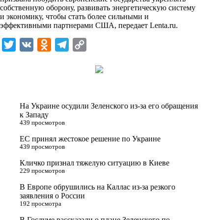
n
собственную оборону, развивать энергетическую систему
i
и экономику, чтобы стать более сильными и
эффективными партнерами США, передает
Lenta.ru
.
k
i
T
V
O
T
C
w
K
d
e
o
i
n
l
p
t
o
e
y
t
k
g
L
На Украине осудили Зеленского из-за его обращения
e
l
r
i
к Западу
439 просмотров
r
a
a
n
ЕС принял жестокое решение по Украине
s
m
k
439 просмотров
s
Кличко признал тяжелую ситуацию в Киеве
n
229 просмотров
i
В Европе обрушились на Каллас из-за резкого
заявления о России
k
192 просмотра
i
В Госдуме рассказали о плане Зеленского по