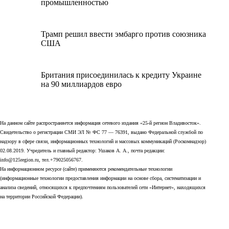
промышленностью
Трамп решил ввести эмбарго против союзника
США
Британия присоединилась к кредиту Украине
на 90 миллиардов евро
На данном сайте распространяется информация сетевого издания «25-й регион Владивосток».
Свидетельство о регистрации СМИ ЭЛ № ФС 77 — 76391, выдано Федеральной службой по
надзору в сфере связи, информационных технологий и массовых коммуникаций (Роскомнадзор)
02.08.2019. Учредитель и главный редактор: Ушаков А. А., почта редакции:
info@125region.ru, тел.+79025056767.
На информационном ресурсе (сайте) применяются рекомендательные технологии
(информационные технологии предоставления информации на основе сбора, систематизации и
анализа сведений, относящихся к предпочтениям пользователей сети «Интернет», находящихся
на территории Российской Федерации).