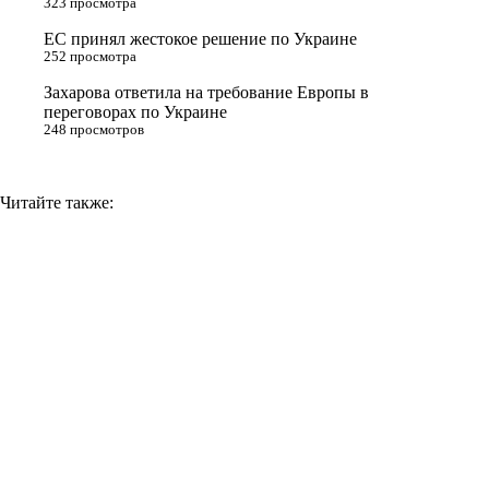
323 просмотра
i
ЕС принял жестокое решение по Украине
k
252 просмотра
i
Захарова ответила на требование Европы в
переговорах по Украине
248 просмотров
Читайте также: