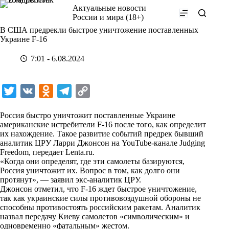
Перейти
Актуальные новости
к
России и мира (18+)
сути
В США предрекли быстрое уничтожение поставленных
Украине F-16
7:01 - 6.08.2024
T
V
O
T
C
w
K
d
e
o
Россия быстро уничтожит поставленные Украине
i
n
l
p
американские истребители F-16 после того, как определит
их нахождение. Такое развитие событий предрек бывший
t
o
e
y
аналитик ЦРУ Ларри Джонсон на YouTube-канале Judging
t
k
g
L
Freedom, передает
Lenta.ru
.
«Когда они определят, где эти самолеты базируются,
e
l
r
i
Россия уничтожит их. Вопрос в том, как долго они
r
a
a
n
протянут», — заявил экс-аналитик ЦРУ.
Джонсон отметил, что F-16 ждет быстрое уничтожение,
s
m
k
так как украинские силы противовоздушной обороны не
s
способны противостоять российским ракетам. Аналитик
назвал передачу Киеву самолетов «символическим» и
n
одновременно «фатальным» жестом.