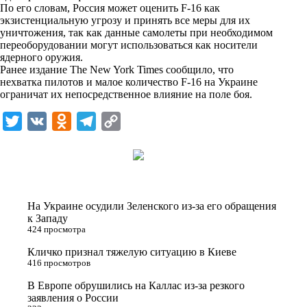
i
По его словам, Россия может оценить F-16 как
экзистенциальную угрозу и принять все меры для их
k
уничтожения, так как данные самолеты при необходимом
переоборудовании могут использоваться как носители
i
ядерного оружия.
Ранее издание The New York Times сообщило, что
нехватка пилотов и малое количество F-16 на Украине
ограничат их непосредственное влияние на поле боя.
T
V
O
T
C
w
K
d
e
o
i
n
l
p
t
o
e
y
t
k
g
L
На Украине осудили Зеленского из-за его обращения
e
l
r
i
к Западу
424 просмотра
r
a
a
n
Кличко признал тяжелую ситуацию в Киеве
s
m
k
416 просмотров
s
В Европе обрушились на Каллас из-за резкого
n
заявления о России