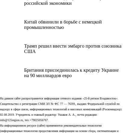
российской экономики
Китай обвинили в борьбе с немецкой
промышленностью
Трамп решил ввести эмбарго против союзника
США
Британия присоединилась к кредиту Украине
на 90 миллиардов евро
На данном сайте распространяется информация сетевого издания «25-й регион Владивосток».
Свидетельство о регистрации СМИ ЭЛ № ФС 77 — 76391, выдано Федеральной службой по
надзору в сфере связи, информационных технологий и массовых коммуникаций (Роскомнадзор)
02.08.2019. Учредитель и главный редактор: Ушаков А. А., почта редакции:
info@125region.ru, тел.+79025056767.
На информационном ресурсе (сайте) применяются рекомендательные технологии
(информационные технологии предоставления информации на основе сбора, систематизации и