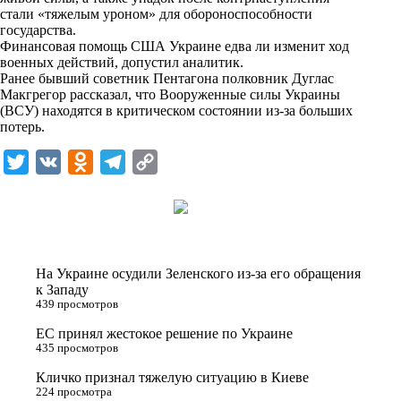
n
стали «тяжелым уроном» для обороноспособности
i
государства.
Финансовая помощь США Украине едва ли изменит ход
k
военных действий, допустил аналитик.
Ранее бывший советник Пентагона полковник Дуглас
i
Макгрегор рассказал, что Вооруженные силы Украины
(ВСУ) находятся в критическом состоянии из-за больших
потерь.
T
V
O
T
C
w
K
d
e
o
i
n
l
p
t
o
e
y
t
k
g
L
На Украине осудили Зеленского из-за его обращения
e
l
r
i
к Западу
439 просмотров
r
a
a
n
ЕС принял жестокое решение по Украине
s
m
k
435 просмотров
s
Кличко признал тяжелую ситуацию в Киеве
n
224 просмотра