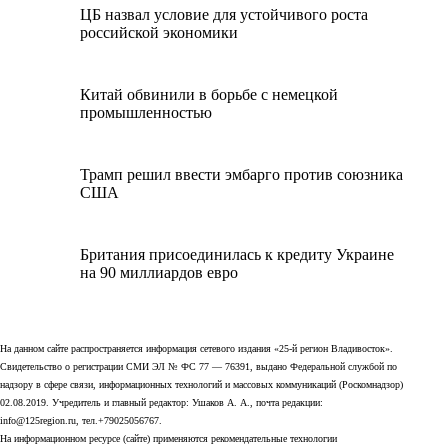
ЦБ назвал условие для устойчивого роста
российской экономики
Китай обвинили в борьбе с немецкой
промышленностью
Трамп решил ввести эмбарго против союзника
США
Британия присоединилась к кредиту Украине
на 90 миллиардов евро
На данном сайте распространяется информация сетевого издания «25-й регион Владивосток».
Свидетельство о регистрации СМИ ЭЛ № ФС 77 — 76391, выдано Федеральной службой по
надзору в сфере связи, информационных технологий и массовых коммуникаций (Роскомнадзор)
02.08.2019. Учредитель и главный редактор: Ушаков А. А., почта редакции:
info@125region.ru, тел.+79025056767.
На информационном ресурсе (сайте) применяются рекомендательные технологии