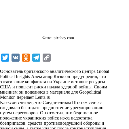
Фото: pixabay.com
T
V
O
T
C
w
K
d
e
o
Основатель британского аналитического центра Global
i
n
l
p
Political Insights Александр Клэксон предупредил, что
затягивание конфликта на Украине истощит ресурсы
t
o
e
y
США и повысит риски начала ядерной войны. Своим
t
k
g
L
мнением он поделился в материале для Geopolitical
Monitor, передает
Lenta.ru
.
e
l
r
i
Клэксон считает, что Соединенным Штатам сейчас
r
a
a
n
следовало бы отдать предпочтение урегулированию
путем переговоров. Он отметил, что бедственное
s
m
k
положение украинских войск из-за недостатка
s
боеприпасов, средств противовоздушной обороны и
живой силы, а также упадок после контрнаступления