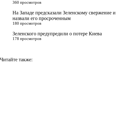
n
360 просмотров
i
На Западе предсказали Зеленскому свержение и
назвали его просроченным
k
180 просмотров
i
Зеленского предупредили о потере Киева
178 просмотров
Читайте также: