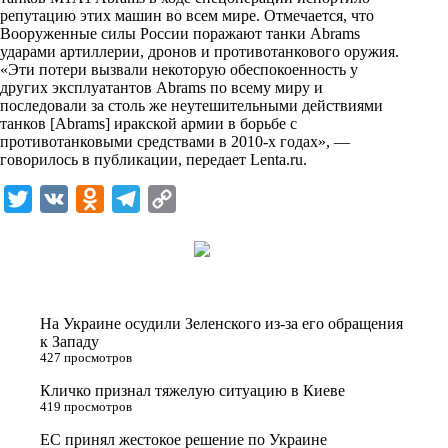
i
репутацию этих машин во всем мире. Отмечается, что
Вооруженные силы России поражают танки Abrams
k
ударами артиллерии, дронов и противотанкового оружия.
«Эти потери вызвали некоторую обеспокоенность у
i
других эксплуатантов Abrams по всему миру и
последовали за столь же неутешительными действиями
танков [Abrams] иракской армии в борьбе с
противотанковыми средствами в 2010-х годах», —
говорилось в публикации, передает
Lenta.ru
.
T
V
O
T
C
w
K
d
e
o
i
n
l
p
t
o
e
y
t
k
g
L
На Украине осудили Зеленского из-за его обращения
e
l
r
i
к Западу
427 просмотров
r
a
a
n
Кличко признал тяжелую ситуацию в Киеве
s
m
k
419 просмотров
s
ЕС принял жестокое решение по Украине