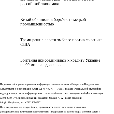
российской экономики
Китай обвинили в борьбе с немецкой
промышленностью
Трамп решил ввести эмбарго против союзника
США
Британия присоединилась к кредиту Украине
на 90 миллиардов евро
На данном сайте распространяется информация сетевого издания «25-й регион Владивосток».
Свидетельство о регистрации СМИ ЭЛ № ФС 77 — 76391, выдано Федеральной службой по
надзору в сфере связи, информационных технологий и массовых коммуникаций (Роскомнадзор)
02.08.2019. Учредитель и главный редактор: Ушаков А. А., почта редакции:
info@125region.ru, тел.+79025056767.
На информационном ресурсе (сайте) применяются рекомендательные технологии
(информационные технологии предоставления информации на основе сбора, систематизации и