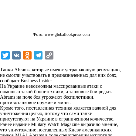
Фото: www.globallookpress.com
T
V
O
T
C
w
K
d
e
o
Танки Abrams, которые имеют устрашающую репутацию,
i
n
l
p
не смогли участвовать в предназначенных для них боях,
сообщает Business Insider.
t
o
e
y
На Украине невозможны массированные атаки с
t
k
g
L
помощью такой бронетехники, а танковые бои редки.
Abrams на поле боя угрожают беспилотники,
e
l
r
i
противотанковое оружие и мины.
r
a
a
n
Кроме того, поставленная техника является важной для
уничтожения целью, потому что сами танки
s
m
k
присутствуют на Украине в ограниченном количестве.
s
Ранее издание Military Watch Magazine выразило мнение,
что уничтожение поставленных Киеву американских
n
танков M1A1 Abrams в ходе спецоперации испортило