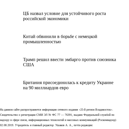
ЦБ назвал условие для устойчивого роста
российской экономики
Китай обвинили в борьбе с немецкой
промышленностью
Трамп решил ввести эмбарго против союзника
США
Британия присоединилась к кредиту Украине
на 90 миллиардов евро
На данном сайте распространяется информация сетевого издания «25-й регион Владивосток».
Свидетельство о регистрации СМИ ЭЛ № ФС 77 — 76391, выдано Федеральной службой по
надзору в сфере связи, информационных технологий и массовых коммуникаций (Роскомнадзор)
02.08.2019. Учредитель и главный редактор: Ушаков А. А., почта редакции: