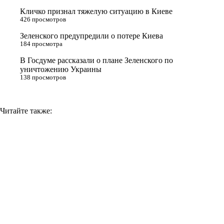
s
Кличко признал тяжелую ситуацию в Киеве
n
426 просмотров
i
Зеленского предупредили о потере Киева
184 просмотра
k
i
В Госдуме рассказали о плане Зеленского по
уничтожению Украины
138 просмотров
Читайте также: