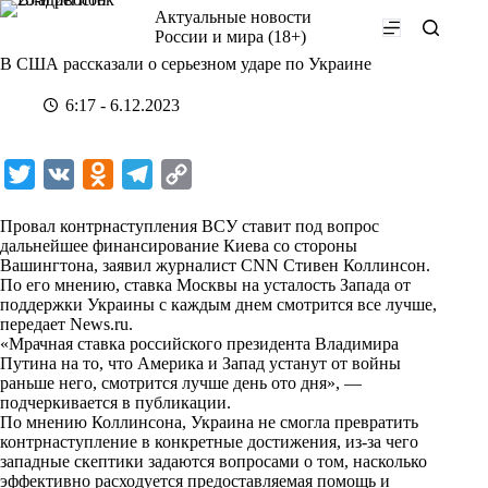
Перейти
Актуальные новости
к
России и мира (18+)
сути
В США рассказали о серьезном ударе по Украине
6:17 - 6.12.2023
T
V
O
T
C
w
K
d
e
o
Провал контрнаступления ВСУ ставит под вопрос
i
n
l
p
дальнейшее финансирование Киева со стороны
Вашингтона, заявил журналист CNN Стивен Коллинсон.
t
o
e
y
По его мнению, ставка Москвы на усталость Запада от
t
k
g
L
поддержки Украины с каждым днем смотрится все лучше,
передает
News.ru
.
e
l
r
i
«Мрачная ставка российского президента Владимира
r
a
a
n
Путина на то, что Америка и Запад устанут от войны
раньше него, смотрится лучше день ото дня», —
s
m
k
подчеркивается в публикации.
s
По мнению Коллинсона, Украина не смогла превратить
контрнаступление в конкретные достижения, из-за чего
n
западные скептики задаются вопросами о том, насколько
i
эффективно расходуется предоставляемая помощь и