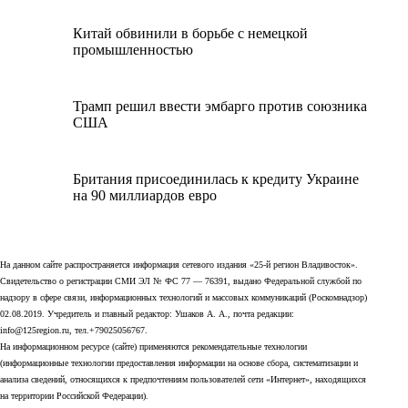
Китай обвинили в борьбе с немецкой
промышленностью
Трамп решил ввести эмбарго против союзника
США
Британия присоединилась к кредиту Украине
на 90 миллиардов евро
На данном сайте распространяется информация сетевого издания «25-й регион Владивосток».
Свидетельство о регистрации СМИ ЭЛ № ФС 77 — 76391, выдано Федеральной службой по
надзору в сфере связи, информационных технологий и массовых коммуникаций (Роскомнадзор)
02.08.2019. Учредитель и главный редактор: Ушаков А. А., почта редакции:
info@125region.ru, тел.+79025056767.
На информационном ресурсе (сайте) применяются рекомендательные технологии
(информационные технологии предоставления информации на основе сбора, систематизации и
анализа сведений, относящихся к предпочтениям пользователей сети «Интернет», находящихся
на территории Российской Федерации).