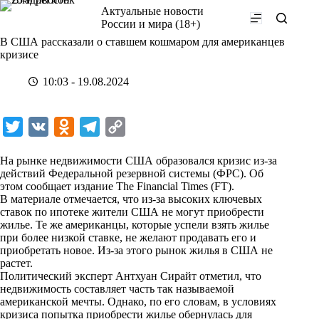
Перейти
Актуальные новости
к
России и мира (18+)
сути
В США рассказали о ставшем кошмаром для американцев
кризисе
10:03 - 19.08.2024
T
V
O
T
C
w
K
d
e
o
На рынке недвижимости США образовался кризис из-за
i
n
l
p
действий Федеральной резервной системы (ФРС). Об
этом сообщает издание The Financial Times (FT).
t
o
e
y
В материале отмечается, что из-за высоких ключевых
t
k
g
L
ставок по ипотеке жители США не могут приобрести
жилье. Те же американцы, которые успели взять жилье
e
l
r
i
при более низкой ставке, не желают продавать его и
r
a
a
n
приобретать новое. Из-за этого рынок жилья в США не
растет.
s
m
k
Политический эксперт Антхуан Сирайт отметил, что
s
недвижимость составляет часть так называемой
американской мечты. Однако, по его словам, в условиях
n
кризиса попытка приобрести жилье обернулась для