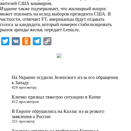
i
жителей США кошмаром.
Издание также подчеркивает, что жилищный вопрос
k
может повлиять на исход выборов президента США. В
частности, отмечает FT, американцы будут отдавать
i
голоса за кандидата, который намерен стабилизировать
рынок аренды жилья, передает
Lenta.ru
.
T
V
O
T
C
w
K
d
e
o
i
n
l
p
t
o
e
y
t
k
g
L
На Украине осудили Зеленского из-за его обращения
e
l
r
i
к Западу
424 просмотра
r
a
a
n
Кличко признал тяжелую ситуацию в Киеве
s
m
k
412 просмотров
s
В Европе обрушились на Каллас из-за резкого
n
заявления о России
321 просмотр
i
Захарова ответила на требование Европы в