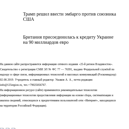
Трамп решил ввести эмбарго против союзника
США
Британия присоединилась к кредиту Украине
на 90 миллиардов евро
На данном сайте распространяется информация сетевого издания «25-й регион Владивосток».
Свидетельство о регистрации СМИ ЭЛ № ФС 77 — 76391, выдано Федеральной службой по
надзору в сфере связи, информационных технологий и массовых коммуникаций (Роскомнадзор)
02.08.2019. Учредитель и главный редактор: Ушаков А. А., почта редакции:
info@125region.ru, тел.+79025056767.
На информационном ресурсе (сайте) применяются рекомендательные технологии
(информационные технологии предоставления информации на основе сбора, систематизации и
анализа сведений, относящихся к предпочтениям пользователей сети «Интернет», находящихся
на территории Российской Федерации).