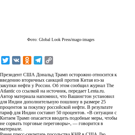
Фото: Global Look Press/mago-images
T
V
O
T
C
w
K
d
e
o
Президент США Дональд Трамп осторожно относится к
i
n
l
p
введению вторичных санкций против Китая из-за
закупки нефти у России. Об этом сообщил журнал The
t
o
e
y
Atlantic со ссылкой на источник, передает
Lenta.ru
.
t
k
g
L
Автор материала напомнил, что Вашингтон установил
для Индии дополнительную пошлину в размере 25
e
l
r
i
процентов за покупку российской нефти. В результате
r
a
a
n
тариф для Индии составит 50 процентов. «В ситуации с
Китаем Трамп опасается вводить подобные меры, чтобы
s
m
k
не сорвать торговые переговоры», — говорится в
s
материале.
Ранее пресс-секретарь посольства КНР в США Лю