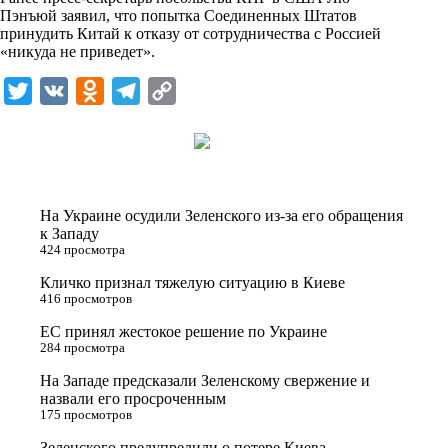
n
Пэнъюй заявил, что попытка Соединенных Штатов
i
принудить Китай к отказу от сотрудничества с Россией
«никуда не приведет».
k
i
T
V
O
T
C
w
K
d
e
o
i
n
l
p
t
o
e
y
t
k
g
L
На Украине осудили Зеленского из-за его обращения
e
l
r
i
к Западу
424 просмотра
r
a
a
n
Кличко признал тяжелую ситуацию в Киеве
s
m
k
416 просмотров
s
ЕС принял жестокое решение по Украине
n
284 просмотра
i
На Западе предсказали Зеленскому свержение и
назвали его просроченным
k
175 просмотров
i
Зеленского предупредили о потере Киева