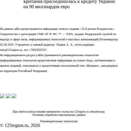
Британия присоединилась к кредиту Украине
на 90 миллиардов евро
На данном сайте распространяется информация сетевого издания «25-й регион Владивосток».
Свидетельство о регистрации СМИ ЭЛ № ФС 77 — 76391, выдано Федеральной службой по
надзору в сфере связи, информационных технологий и массовых коммуникаций (Роскомнадзор)
02.08.2019. Учредитель и главный редактор: Ушаков А. А., почта редакции:
info@125region.ru, тел.+79025056767.
На информационном ресурсе (сайте) применяются рекомендательные технологии
(информационные технологии предоставления информации на основе сбора, систематизации и
анализа сведений, относящихся к предпочтениям пользователей сети «Интернет», находящихся
на территории Российской Федерации).
При любом использовании материалов ссылка на 125region.ru обязательна.
Политика обработки персональных данных
Рекомендательные технологии
© 125region.ru, 2026