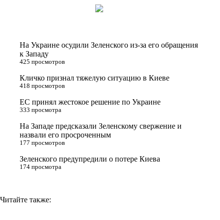
i
n
l
p
t
o
e
y
t
k
g
L
На Украине осудили Зеленского из-за его обращения
e
l
r
i
к Западу
425 просмотров
r
a
a
n
Кличко признал тяжелую ситуацию в Киеве
s
m
k
418 просмотров
s
ЕС принял жестокое решение по Украине
n
333 просмотра
i
На Западе предсказали Зеленскому свержение и
назвали его просроченным
k
177 просмотров
i
Зеленского предупредили о потере Киева
174 просмотра
Читайте также: