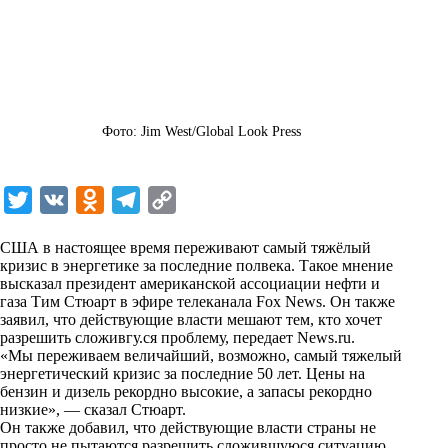
Фото: Jim West/Global Look Press
T
V
O
T
C
w
K
d
e
o
США в настоящее время переживают самый тяжёлый
i
n
l
p
кризис в энергетике за последние полвека. Такое мнение
высказал президент американской ассоциации нефти и
t
o
e
y
газа Тим Стюарт в эфире телеканала Fox News. Он также
t
k
g
L
заявил, что действующие власти мешают тем, кто хочет
разрешить сложивгу.ся проблему, передает
News.ru
.
e
l
r
i
«Мы переживаем величайший, возможно, самый тяжелый
r
a
a
n
энергетический кризис за последние 50 лет. Цены на
бензин и дизель рекордно высокие, а запасы рекордно
s
m
k
низкие», — сказал Стюарт.
s
Он также добавил, что действующие власти страны не
просто не пытаются разрешить сложившуюся ситуацию,