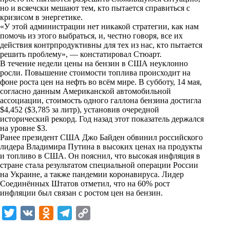
n
но и всяечски мешают тем, кто пытается справиться с
i
кризисом в энергетике.
«У этой администрации нет никакой стратегии, как нам
k
помочь из этого выбраться, и, честно говоря, все их
действия контрпродуктивны для тех из нас, кто пытается
i
решить проблему», — констатировал Стюарт.
В течение недели цены на бензин в США неуклонно
росли. Повышение стоимости топлива происходит на
фоне роста цен на нефть во всём мире. В субботу, 14 мая,
согласно данным Американской автомобильной
ассоциации, стоимость одного галлона бензина достигла
$4,452 ($3,785 за литр), установив очередной
исторический рекорд. Год назад этот показатель держался
на уровне $3.
Ранее президент США Джо Байден обвинил российского
лидера Владимира Путина в высоких ценах на продукты
и топливо в США. Он пояснил, что высокая инфляция в
стране стала результатом специальной операции России
на Украине, а также пандемии коронавируса. Лидер
Соединённых Штатов отметил, что на 60% рост
инфляции был связан с ростом цен на бензин.
T
V
O
T
C
w
K
d
e
o