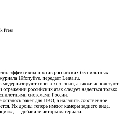
k Press
чно эффективны против российских беспилотных
урнала 19fortyfive, передает
Lenta.ru
.
о модернизируют свои технологии, а также используют
 отражении российских атак следует надеяться только
беспилотными системами России.
е осталось ракет для ПВО, а наладить собственное
ется. Их дроны теперь имеют камеры заднего вида,
ацию», — добавили авторы материала.