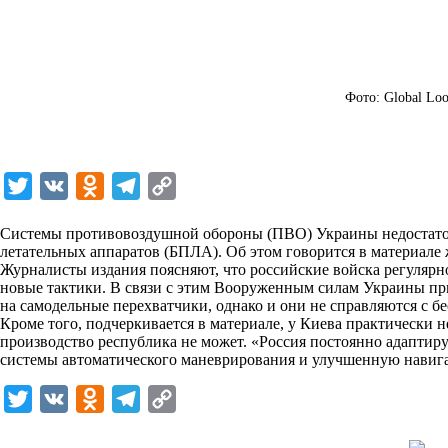
Фото: Global Loo
T
V
O
T
C
w
K
d
e
o
Системы противовоздушной обороны (ПВО) Украины недостато
i
n
l
p
летательных аппаратов (БПЛА). Об этом говорится в материале ж
Журналисты издания поясняют, что российские войска регулярн
t
o
e
y
новые тактики. В связи с этим Вооруженным силам Украины при
t
k
g
L
на самодельные перехватчики, однако и они не справляются с 
Кроме того, подчеркивается в материале, у Киева практически н
e
l
r
i
производство республика не может. «Россия постоянно адаптиру
r
a
a
n
системы автоматического маневрирования и улучшенную навиг
s
m
k
T
V
O
T
C
s
w
K
d
e
o
n