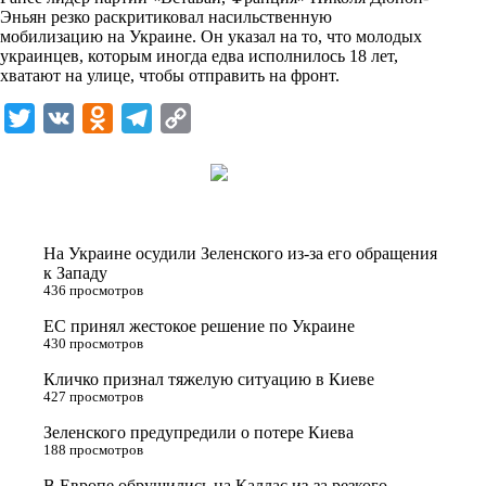
i
Эньян резко раскритиковал насильственную
мобилизацию на Украине. Он указал на то, что молодых
k
украинцев, которым иногда едва исполнилось 18 лет,
хватают на улице, чтобы отправить на фронт.
i
T
V
O
T
C
w
K
d
e
o
i
n
l
p
t
o
e
y
t
k
g
L
На Украине осудили Зеленского из-за его обращения
e
l
r
i
к Западу
436 просмотров
r
a
a
n
ЕС принял жестокое решение по Украине
s
m
k
430 просмотров
s
Кличко признал тяжелую ситуацию в Киеве
n
427 просмотров
i
Зеленского предупредили о потере Киева
188 просмотров
k
i
В Европе обрушились на Каллас из-за резкого