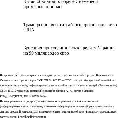
Китай обвинили в борьбе с немецкой
промышленностью
Трамп решил ввести эмбарго против союзника
США
Британия присоединилась к кредиту Украине
на 90 миллиардов евро
На данном сайте распространяется информация сетевого издания «25-й регион Владивосток».
Свидетельство о регистрации СМИ ЭЛ № ФС 77 — 76391, выдано Федеральной службой по
надзору в сфере связи, информационных технологий и массовых коммуникаций (Роскомнадзор)
02.08.2019. Учредитель и главный редактор: Ушаков А. А., почта редакции:
info@125region.ru, тел.+79025056767.
На информационном ресурсе (сайте) применяются рекомендательные технологии
(информационные технологии предоставления информации на основе сбора, систематизации и
анализа сведений, относящихся к предпочтениям пользователей сети «Интернет», находящихся
на территории Российской Федерации).