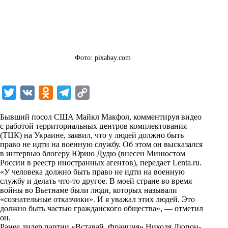
Фото: pixabay.com
T
V
O
T
C
w
K
d
e
o
Бывший посол США Майкл Макфол, комментируя видео
i
n
l
p
с работой территориальных центров комплектования
(ТЦК) на Украине, заявил, что у людей должно быть
t
o
e
y
право не идти на военную службу. Об этом он высказался
t
k
g
L
в интервью блогеру Юрию Дудю (внесен Минюстом
России в реестр иностранных агентов), передает
Lenta.ru
.
e
l
r
i
«У человека должно быть право не идти на военную
r
a
a
n
службу и делать что-то другое. В моей стране во время
войны во Вьетнаме были люди, которых называли
s
m
k
«сознательные отказчики». И я уважал этих людей. Это
s
должно быть частью гражданского общества», — отметил
он.
n
Ранее лидер партии «Вставай, Франция» Николя Дюпон-