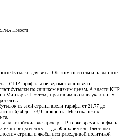
ко/РИА Новости
ные бутылки для вина. Об этом со ссылкой на данные
текла США профильное ведомство провело
вляют бутылки по слишком низким ценам. А власти КНР
и в Минторге. Поэтому против импорта из указанных
роцента.
утылок из этой страны ввели тарифы от 21,77 до
ют от 6,64 до 173,91 процента. Мексиканских
нта.
ы на китайские электрокары. В то же время тарифы на
 а на шприцы и иглы — до 50 процентов. Такой шаг
сности» страны и якобы несправедливой политикой