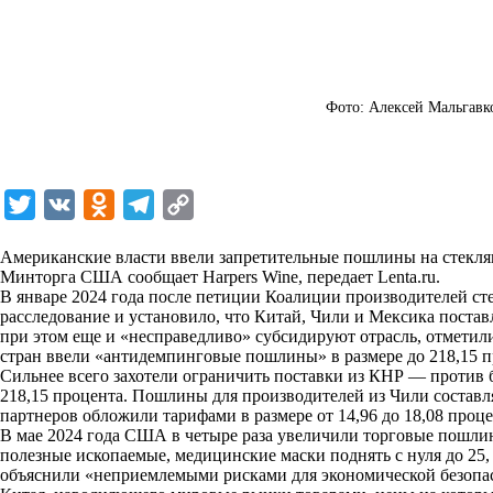
Фото: Алексей Мальгав
T
V
O
T
C
w
K
d
e
o
Американские власти ввели запретительные пошлины на стеклян
i
n
l
p
Минторга США сообщает Harpers Wine, передает
Lenta.ru
.
В январе 2024 года после петиции Коалиции производителей с
t
o
e
y
расследование и установило, что Китай, Чили и Мексика поста
t
k
g
L
при этом еще и «несправедливо» субсидируют отрасль, отметил
стран ввели «антидемпинговые пошлины» в размере до 218,15 п
e
l
r
i
Сильнее всего захотели ограничить поставки из КНР — против б
r
a
a
n
218,15 процента. Пошлины для производителей из Чили составля
партнеров обложили тарифами в размере от 14,96 до 18,08 проце
s
m
k
В мае 2024 года США в четыре раза увеличили торговые пошлин
s
полезные ископаемые, медицинские маски поднять с нуля до 25,
объяснили «неприемлемыми рисками для экономической безопа
n