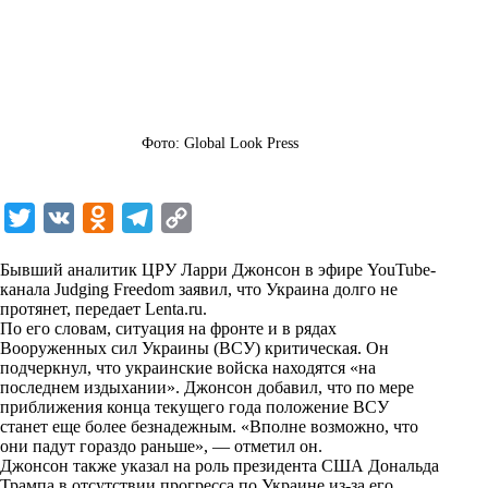
Фото: Global Look Press
T
V
O
T
C
w
K
d
e
o
Бывший аналитик ЦРУ Ларри Джонсон в эфире YouTube-
i
n
l
p
канала Judging Freedom заявил, что Украина долго не
протянет, передает
t
o
Lenta.ru
e
y
.
По его словам, ситуация на фронте и в рядах
t
k
g
L
Вооруженных сил Украины (ВСУ) критическая. Он
подчеркнул, что украинские войска находятся «на
e
l
r
i
последнем издыхании». Джонсон добавил, что по мере
r
a
a
n
приближения конца текущего года положение ВСУ
станет еще более безнадежным. «Вполне возможно, что
s
m
k
они падут гораздо раньше», — отметил он.
s
Джонсон также указал на роль президента США Дональда
Трампа в отсутствии прогресса по Украине из-за его