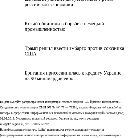
российской экономики
Китай обвинили в борьбе с немецкой
промышленностью
Трамп решил ввести эмбарго против союзника
США
Британия присоединилась к кредиту Украине
на 90 миллиардов евро
На данном сайте распространяется информация сетевого издания «25-й регион Владивосток».
Свидетельство о регистрации СМИ ЭЛ № ФС 77 — 76391, выдано Федеральной службой по
надзору в сфере связи, информационных технологий и массовых коммуникаций (Роскомнадзор)
02.08.2019. Учредитель и главный редактор: Ушаков А. А., почта редакции:
info@125region.ru, тел.+79025056767.
На информационном ресурсе (сайте) применяются рекомендательные технологии
(информационные технологии предоставления информации на основе сбора, систематизации и