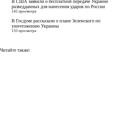
В США заявили о бесплатной передаче Украине
k
разведданных для нанесения ударов по России
i
142 просмотра
В Госдуме рассказали о плане Зеленского по
уничтожению Украины
133 просмотра
Читайте также: