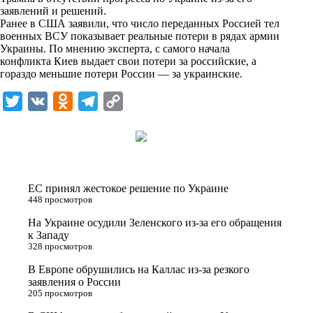
n
заявлений и решений.
i
Ранее в США заявили, что число переданных Россией тел
военных ВСУ показывает реальные потери в рядах армии
k
Украины. По мнению эксперта, с самого начала
конфликта Киев выдает свои потери за российские, а
i
гораздо меньшие потери России — за украинские.
T
V
O
T
C
w
K
d
e
o
i
n
l
p
t
o
e
y
t
k
g
L
ЕС принял жестокое решение по Украине
e
l
r
i
448 просмотров
r
a
a
n
На Украине осудили Зеленского из-за его обращения
к Западу
s
m
k
328 просмотров
s
В Европе обрушились на Каллас из-за резкого
n
заявления о России
205 просмотров
i