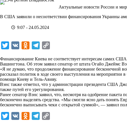
Перейти
Актуальные новости России и мир
к
сути
В США заявили о несоответствии финансирования Украины ам
9:07 - 24.05.2024
T
V
O
T
C
w
K
d
e
o
Финансирование Киева не соответствует интересам самих США, 
i
n
l
p
Вашингтона. Об этом заявил сенатор от штата Огайо Джеймс Вэн
«Я не думаю, что продолжение финансирование бесконечной во
t
o
e
y
рассказал политик в ходе своего выступления на мероприятии в 
t
k
g
L
помощи Киеву и Тель-Авиву.
Вэнс также отметил, что у администрации президента США Джо 
e
l
r
i
также путей его урегулирования.
r
a
a
n
Ранее сенатор Вэнс заявил, что, несмотря на одобрение пакета
бесконечно выделять средства. «Мы смогли ясно дать понять Ев
s
m
k
бесконечно выписывать чеки с открытой суммой», — заявил пол
s
T
V
O
T
C
n
w
K
d
e
o
i