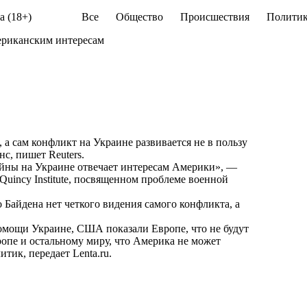
а (18+)
Все
Общество
Происшествия
Политик
ериканским интересам
а сам конфликт на Украине развивается не в пользу
с, пишет Reuters.
йны на Украине отвечает интересам Америки», —
Quincy Institute, посвященном проблеме военной
Байдена нет четкого видения самого конфликта, а
 помощи Украине, США показали Европе, что не будут
ропе и остальному миру, что Америка не может
итик, передает
Lenta.ru
.