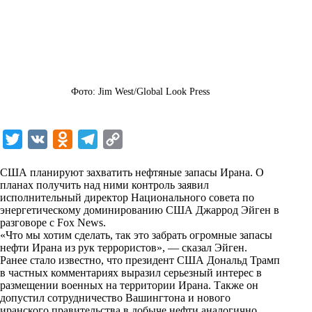
Фото: Jim West/Global Look Press
T
V
O
T
C
w
K
d
e
o
США планируют захватить нефтяные запасы Ирана. О
i
n
l
p
планах получить над ними контроль заявил
исполнительный директор Национального совета по
t
o
e
y
энергетическому доминированию США Джаррод Эйген в
t
k
g
L
разговоре с Fox News.
«Что мы хотим сделать, так это забрать огромные запасы
e
l
r
i
нефти Ирана из рук террористов», — сказал Эйген.
r
a
a
n
Ранее стало известно, что президент США Дональд Трамп
в частных комментариях выразил серьезный интерес в
s
m
k
размещении военных на территории Ирана. Также он
s
допустил сотрудничество Вашингтона и нового
иранского правительства в добыче нефти аналогично