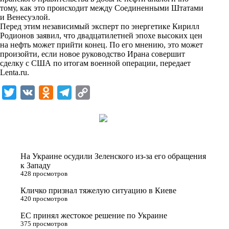
n
тому, как это происходит между Соединенными Штатами
i
и Венесуэлой.
Перед этим независимый эксперт по энергетике Кирилл
k
Родионов заявил, что двадцатилетней эпохе высоких цен
на нефть может прийти конец. По его мнению, это может
i
произойти, если новое руководство Ирана совершит
сделку с США по итогам военной операции, передает
Lenta.ru
.
T
V
O
T
C
w
K
d
e
o
i
n
l
p
t
o
e
y
t
k
g
L
На Украине осудили Зеленского из-за его обращения
e
l
r
i
к Западу
428 просмотров
r
a
a
n
Кличко признал тяжелую ситуацию в Киеве
s
m
k
420 просмотров
s
ЕС принял жестокое решение по Украине
n
375 просмотров