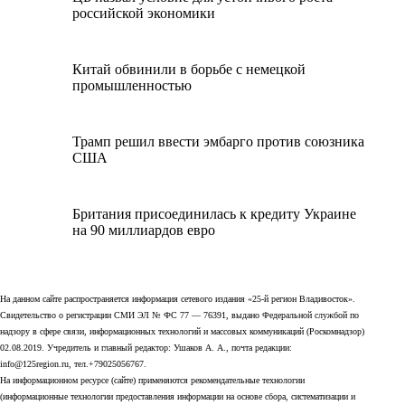
российской экономики
Китай обвинили в борьбе с немецкой
промышленностью
Трамп решил ввести эмбарго против союзника
США
Британия присоединилась к кредиту Украине
на 90 миллиардов евро
На данном сайте распространяется информация сетевого издания «25-й регион Владивосток».
Свидетельство о регистрации СМИ ЭЛ № ФС 77 — 76391, выдано Федеральной службой по
надзору в сфере связи, информационных технологий и массовых коммуникаций (Роскомнадзор)
02.08.2019. Учредитель и главный редактор: Ушаков А. А., почта редакции:
info@125region.ru, тел.+79025056767.
На информационном ресурсе (сайте) применяются рекомендательные технологии
(информационные технологии предоставления информации на основе сбора, систематизации и