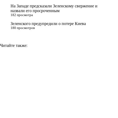
i
На Западе предсказали Зеленскому свержение и
назвали его просроченным
k
182 просмотра
i
Зеленского предупредили о потере Киева
180 просмотров
Читайте также: