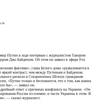
n.ru
имир Путин в ходе интервью с журналистом Такером
ером Джо Байденом. Об этом он заявил в эфире Fox
ческими фактами», глава Белого дома «разваливается в
ее яркий контраст, чем между Путиным и Байденом.
ального раскола в Соединенных Штатах гражданам
ии. «Путин только и беспокоится, что о том, как важна
ило бы», — заявил он.
подробный ответ о причинах конфликта на Украине. «Он
ирования России из племен, и части Украины в этом. Я
том», — сказал журналист.