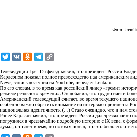
Фото: kremli
T
V
O
T
C
w
K
d
e
o
Телеведущий Грег Гатфельд заявил, что президент России Влад
i
n
l
p
Карлсоном показал полное превосходство над американским лид
News, запись доступна на YouTube, передает
t
o
e
y
Lenta.ru
.
По его словам, в то время как российский лидер «гремит истори
t
k
g
L
режиме реального времени». Он добавил, что трудно найти бол
Американский телеведущий считает, во время текущего национ
e
l
r
i
особенно важно обратить внимание на интервью президента Росс
r
a
a
n
национальная идентичность. (…) Cтало очевидно, что и нам сто
Ранее Карлсон заявил, что президент России дал чрезвычайно 
s
m
k
погрузился в чрезвычайно подробную историю с IX века, с форм
s
думал, он тянет время, но потом я понял, что это было его отве
n