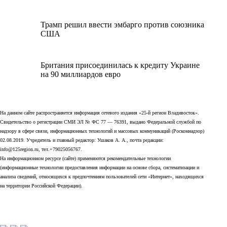
Трамп решил ввести эмбарго против союзника
США
Британия присоединилась к кредиту Украине
на 90 миллиардов евро
На данном сайте распространяется информация сетевого издания «25-й регион Владивосток».
Свидетельство о регистрации СМИ ЭЛ № ФС 77 — 76391, выдано Федеральной службой по
надзору в сфере связи, информационных технологий и массовых коммуникаций (Роскомнадзор)
02.08.2019. Учредитель и главный редактор: Ушаков А. А., почта редакции:
info@125region.ru, тел.+79025056767.
На информационном ресурсе (сайте) применяются рекомендательные технологии
(информационные технологии предоставления информации на основе сбора, систематизации и
анализа сведений, относящихся к предпочтениям пользователей сети «Интернет», находящихся
на территории Российской Федерации).