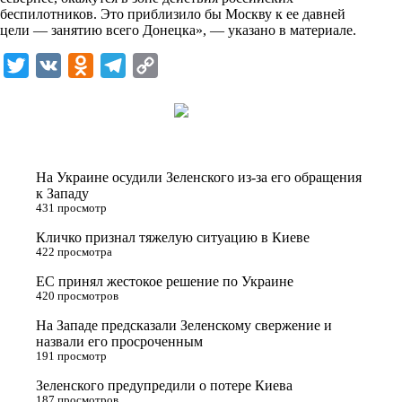
n
беспилотников. Это приблизило бы Москву к ее давней
i
цели — занятию всего Донецка», — указано в материале.
k
T
V
O
T
C
i
w
K
d
e
o
i
n
l
p
t
o
e
y
t
k
g
L
На Украине осудили Зеленского из-за его обращения
e
l
r
i
к Западу
431 просмотр
r
a
a
n
Кличко признал тяжелую ситуацию в Киеве
s
m
k
422 просмотра
s
ЕС принял жестокое решение по Украине
n
420 просмотров
i
На Западе предсказали Зеленскому свержение и
назвали его просроченным
k
191 просмотр
i
Зеленского предупредили о потере Киева
187 просмотров