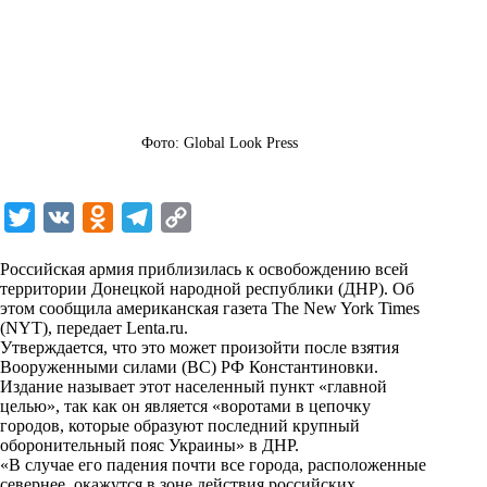
Фото: Global Look Press
T
V
O
T
C
w
K
d
e
o
Российская армия приблизилась к освобождению всей
i
n
l
p
территории Донецкой народной республики (ДНР). Об
этом сообщила американская газета The New York Times
t
o
e
y
(NYT), передает
Lenta.ru
.
t
k
g
L
Утверждается, что это может произойти после взятия
Вооруженными силами (ВС) РФ Константиновки.
e
l
r
i
Издание называет этот населенный пункт «главной
r
a
a
n
целью», так как он является «воротами в цепочку
городов, которые образуют последний крупный
s
m
k
оборонительный пояс Украины» в ДНР.
s
«В случае его падения почти все города, расположенные
севернее, окажутся в зоне действия российских